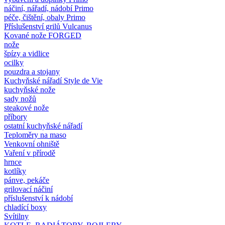
náčiní, nářadí, nádobí Primo
péče, čištění, obaly Primo
Příslušenství grilů Vulcanus
Kované nože FORGED
nože
špízy a vidlice
ocilky
pouzdra a stojany
Kuchyňské nářadí Style de Vie
kuchyňské nože
sady nožů
steakové nože
příbory
ostatní kuchyňské nářadí
Teploměry na maso
Venkovní ohniště
Vaření v přírodě
hrnce
kotlíky
pánve, pekáče
grilovací náčiní
příslušenství k nádobí
chladící boxy
Svítilny