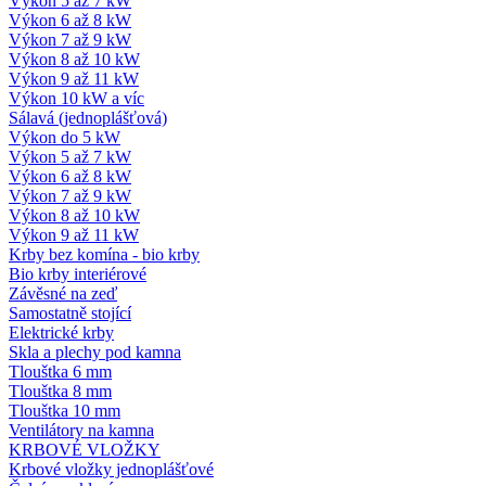
Výkon 5 až 7 kW
Výkon 6 až 8 kW
Výkon 7 až 9 kW
Výkon 8 až 10 kW
Výkon 9 až 11 kW
Výkon 10 kW a víc
Sálavá (jednoplášťová)
Výkon do 5 kW
Výkon 5 až 7 kW
Výkon 6 až 8 kW
Výkon 7 až 9 kW
Výkon 8 až 10 kW
Výkon 9 až 11 kW
Krby bez komína - bio krby
Bio krby interiérové
Závěsné na zeď
Samostatně stojící
Elektrické krby
Skla a plechy pod kamna
Tlouštka 6 mm
Tlouštka 8 mm
Tlouštka 10 mm
Ventilátory na kamna
KRBOVÉ VLOŽKY
Krbové vložky jednoplášťové