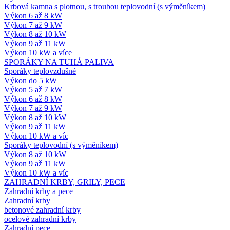
Krbová kamna s plotnou, s troubou teplovodní (s výměníkem)
Výkon 6 až 8 kW
Výkon 7 až 9 kW
Výkon 8 až 10 kW
Výkon 9 až 11 kW
Výkon 10 kW a více
SPORÁKY NA TUHÁ PALIVA
Sporáky teplovzdušné
Výkon do 5 kW
Výkon 5 až 7 kW
Výkon 6 až 8 kW
Výkon 7 až 9 kW
Výkon 8 až 10 kW
Výkon 9 až 11 kW
Výkon 10 kW a víc
Sporáky teplovodní (s výměníkem)
Výkon 8 až 10 kW
Výkon 9 až 11 kW
Výkon 10 kW a víc
ZAHRADNÍ KRBY, GRILY, PECE
Zahradní krby a pece
Zahradní krby
betonové zahradní krby
ocelové zahradní krby
Zahradní pece