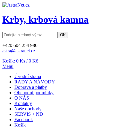
Krby, krbová kamna
+420 604 254 986
astra@astranet.cz
Košík:
0
Ks /
0 Kč
Menu
Úvodní strana
RADY A NÁVODY
Doprava a platby
Obchodní podmínky
O NÁS
Kontakty
Naše obchody
SERVIS + ND
Facebook
Košík