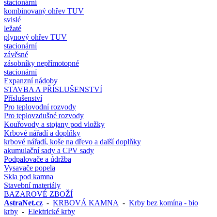
stacionární
kombinovaný ohřev TUV
svislé
ležaté
plynový ohřev TUV
stacionární
závěsné
zásobníky nepřímotopné
stacionární
Expanzní nádoby
STAVBA A PŘÍSLUŠENSTVÍ
Příslušenství
Pro teplovodní rozvody
Pro teplovzdušné rozvody
Kouřovody a stojany pod vložky
Krbové nářadí a doplňky
krbové nářadí, koše na dřevo a další doplňky
akumulační sady a CPV sady
Podpalovače a údržba
Vysavače popela
Skla pod kamna
Stavební materiály
BAZAROVÉ ZBOŽÍ
AstraNet.cz
-
KRBOVÁ KAMNA
-
Krby bez komína - bio
krby
-
Elektrické krby