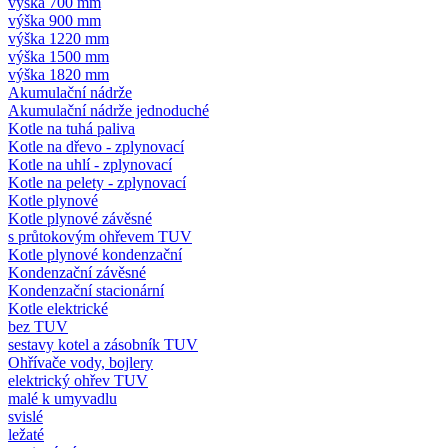
výška 700 mm
výška 900 mm
výška 1220 mm
výška 1500 mm
výška 1820 mm
Akumulační nádrže
Akumulační nádrže jednoduché
Kotle na tuhá paliva
Kotle na dřevo - zplynovací
Kotle na uhlí - zplynovací
Kotle na pelety - zplynovací
Kotle plynové
Kotle plynové závěsné
s průtokovým ohřevem TUV
Kotle plynové kondenzační
Kondenzační závěsné
Kondenzační stacionární
Kotle elektrické
bez TUV
sestavy kotel a zásobník TUV
Ohřívače vody, bojlery
elektrický ohřev TUV
malé k umyvadlu
svislé
ležaté