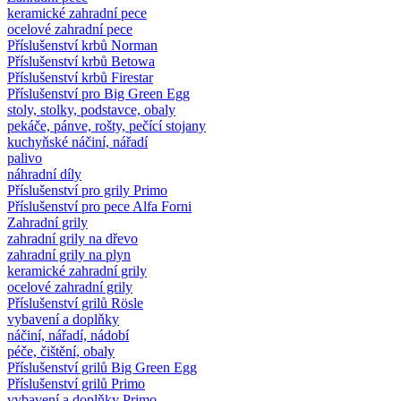
keramické zahradní pece
ocelové zahradní pece
Příslušenství krbů Norman
Příslušenství krbů Betowa
Příslušenství krbů Firestar
Příslušenství pro Big Green Egg
stoly, stolky, podstavce, obaly
pekáče, pánve, rošty, pečící stojany
kuchyňské náčiní, nářadí
palivo
náhradní díly
Příslušenství pro grily Primo
Příslušenství pro pece Alfa Forni
Zahradní grily
zahradní grily na dřevo
zahradní grily na plyn
keramické zahradní grily
ocelové zahradní grily
Příslušenství grilů Rösle
vybavení a doplňky
náčiní, nářadí, nádobí
péče, čištění, obaly
Příslušenství grilů Big Green Egg
Příslušenství grilů Primo
vybavení a doplňky Primo