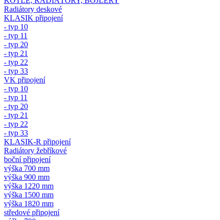
KOTLE, RADIÁTORY, BOJLERY
Radiátory deskové
KLASIK připojení
- typ 10
- typ 11
- typ 20
- typ 21
- typ 22
- typ 33
VK připojení
- typ 10
- typ 11
- typ 20
- typ 21
- typ 22
- typ 33
KLASIK-R připojení
Radiátory žebříkové
boční připojení
výška 700 mm
výška 900 mm
výška 1220 mm
výška 1500 mm
výška 1820 mm
středové připojení