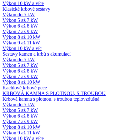
Výkon 10 kW a více
Klasické krbové sestavy
Výkon do 5 kW
Výkon 5 až 7 kW
Výkon 6 až 8 kW
Výkon 7 až 9 kW
Výkon 8 až 10 kW
Výkon 9 až 11 kW
Výkon 10 kW a víc
Sestavy kamen a krbů s akumulací
Výkon do 5 kW
Výkon 5 až 7 kW
Výkon 6 až 8 kW
Výkon 7 až 9 kW
Výkon 8 až 10 kW
Kachlové krbové pece
KRBOVÁ KAMNA S PLOTNOU, S TROUBOU
Krbová kamna s plotnou, s troubou teplovzdušná
Výkon do 5 kW
Výkon 5 až 7 kW
Výkon 6 až 8 kW
Výkon 7 až 9 kW
Výkon 8 až 10 kW
Výkon 9 až 11 kW
Výkon 10 kW a více