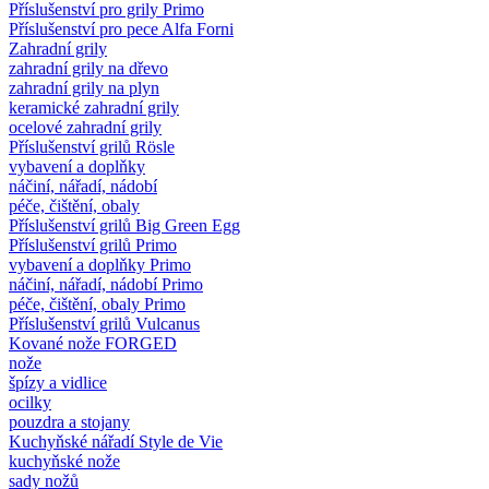
Příslušenství pro grily Primo
Příslušenství pro pece Alfa Forni
Zahradní grily
zahradní grily na dřevo
zahradní grily na plyn
keramické zahradní grily
ocelové zahradní grily
Příslušenství grilů Rösle
vybavení a doplňky
náčiní, nářadí, nádobí
péče, čištění, obaly
Příslušenství grilů Big Green Egg
Příslušenství grilů Primo
vybavení a doplňky Primo
náčiní, nářadí, nádobí Primo
péče, čištění, obaly Primo
Příslušenství grilů Vulcanus
Kované nože FORGED
nože
špízy a vidlice
ocilky
pouzdra a stojany
Kuchyňské nářadí Style de Vie
kuchyňské nože
sady nožů