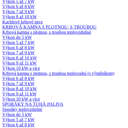
Výkon 5 až 7 kW
Výkon 6 až 8 kW
Výkon 7 až 9 kW
Výkon 8 až 10 kW
Kachlové krbové pece
KRBOVÁ KAMNA S PLOTNOU, S TROUBOU
Krbová kamna s plotnou, s troubou teplovzdušná
Výkon do 5 kW
Výkon 5 až 7 kW
Výkon 6 až 8 kW
Výkon 7 až 9 kW
Výkon 8 až 10 kW
Výkon 9 až 11 kW
Výkon 10 kW a více
Krbová kamna s plotnou, s troubou teplovodní (s výměníkem)
Výkon 6 až 8 kW
Výkon 7 až 9 kW
Výkon 8 až 10 kW
Výkon 9 až 11 kW
Výkon 10 kW a více
SPORÁKY NA TUHÁ PALIVA
Sporáky teplovzdušné
Výkon do 5 kW
Výkon 5 až 7 kW
Výkon 6 až 8 kW