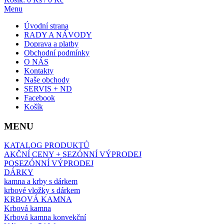
Menu
Úvodní strana
RADY A NÁVODY
Doprava a platby
Obchodní podmínky
O NÁS
Kontakty
Naše obchody
SERVIS + ND
Facebook
Košík
MENU
KATALOG PRODUKTŮ
AKČNÍ CENY + SEZÓNNÍ VÝPRODEJ
POSEZÓNNÍ VÝPRODEJ
DÁRKY
kamna a krby s dárkem
krbové vložky s dárkem
KRBOVÁ KAMNA
Krbová kamna
Krbová kamna konvekční