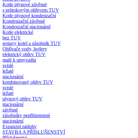
Kotle plynové závěsné
s průtokovým ohřevem TUV
Kotle plynové kondenzační
Kondenzační závěsné
Kondenzační stacionární
Kotle elektrické
bez TUV
sestavy kotel a zásobník TUV
Ohřívače vody, bojlery
elektrický ohřev TUV
malé k umyvadlu
svislé
ležaté
stacionární
kombinovaný ohřev TUV
svislé
ležaté
plynový ohřev TUV
stacionární
závěsné
zásobníky nepřímotopné
stacionární
Expanzní nádoby
STAVBA A PŘÍSLUŠENSTVÍ
Příslušenství