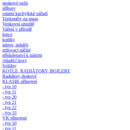
steakové nože
příbory
ostatní kuchyňské nářadí
Teploměry na maso
Venkovní ohniště
Vaření v přírodě
hrnce
kotlíky
pánve, pekáče
grilovací náčiní
příslušenství k nádobí
chladící boxy
Svítilny
KOTLE, RADIÁTORY, BOJLERY
Radiátory deskové
KLASIK připojení
- typ 10
- typ 11
- typ 20
- typ 21
- typ 22
- typ 33
VK připojení
- typ 10
- typ 11