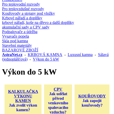
Pro teplovodní rozvody
Pro teplovzdušné rozvody
Kouřovody a stojany pod vložky
Krbové nářadí a doplňky
krbové nářadí, koše na dřevo a další doplňky
akumulační sady a CPV sady
Podpalovače a údržba
Vysavače popela
Skla pod kamna
Stavební materiály
BAZAROVÉ ZBOŽÍ
AstraNet.cz
-
KRBOVÁ KAMNA
-
Luxusní kamna
-
Sálavá
(jednoplášťová)
-
Výkon do 5 kW
Výkon do 5 kW
CPV
KALKULAČKA
Jak udělat
VÝKONU
KOUŘOVODY
přívod
KAMEN
Jak zapojit
venkovního
Jak zvolit výkon
kouřovody?
spalovacího
kamen?
vzduchu?