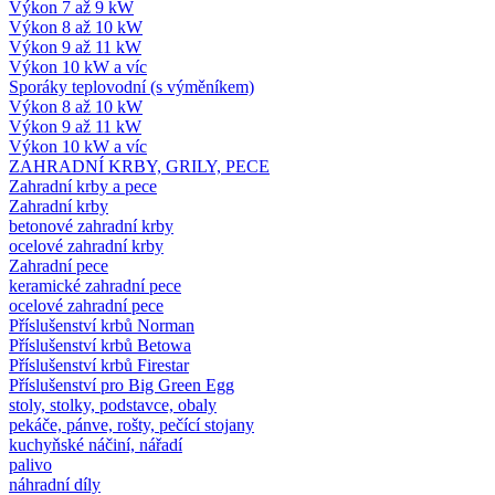
Výkon 7 až 9 kW
Výkon 8 až 10 kW
Výkon 9 až 11 kW
Výkon 10 kW a víc
Sporáky teplovodní (s výměníkem)
Výkon 8 až 10 kW
Výkon 9 až 11 kW
Výkon 10 kW a víc
ZAHRADNÍ KRBY, GRILY, PECE
Zahradní krby a pece
Zahradní krby
betonové zahradní krby
ocelové zahradní krby
Zahradní pece
keramické zahradní pece
ocelové zahradní pece
Příslušenství krbů Norman
Příslušenství krbů Betowa
Příslušenství krbů Firestar
Příslušenství pro Big Green Egg
stoly, stolky, podstavce, obaly
pekáče, pánve, rošty, pečící stojany
kuchyňské náčiní, nářadí
palivo
náhradní díly