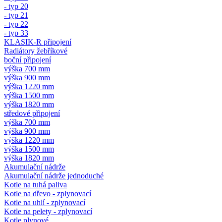
- typ 20
- typ 21
- typ 22
- typ 33
KLASIK-R připojení
Radiátory žebříkové
boční připojení
výška 700 mm
výška 900 mm
výška 1220 mm
výška 1500 mm
výška 1820 mm
středové připojení
výška 700 mm
výška 900 mm
výška 1220 mm
výška 1500 mm
výška 1820 mm
Akumulační nádrže
Akumulační nádrže jednoduché
Kotle na tuhá paliva
Kotle na dřevo - zplynovací
Kotle na uhlí - zplynovací
Kotle na pelety - zplynovací
Kotle plynové