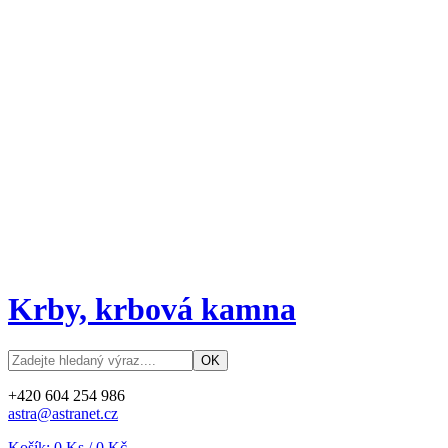
Krby, krbová kamna
+420 604 254 986
astra@astranet.cz
Košík:
0
Ks /
0 Kč