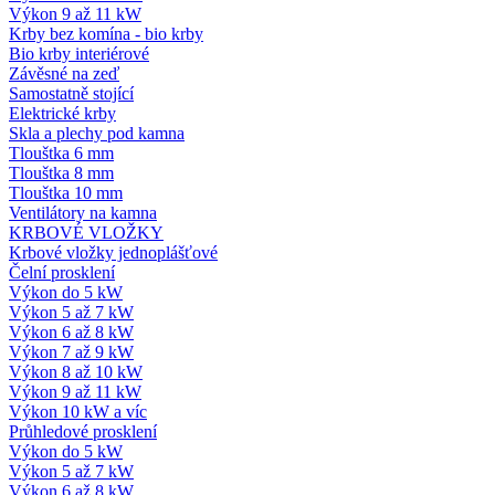
Výkon 9 až 11 kW
Krby bez komína - bio krby
Bio krby interiérové
Závěsné na zeď
Samostatně stojící
Elektrické krby
Skla a plechy pod kamna
Tlouštka 6 mm
Tlouštka 8 mm
Tlouštka 10 mm
Ventilátory na kamna
KRBOVÉ VLOŽKY
Krbové vložky jednoplášťové
Čelní prosklení
Výkon do 5 kW
Výkon 5 až 7 kW
Výkon 6 až 8 kW
Výkon 7 až 9 kW
Výkon 8 až 10 kW
Výkon 9 až 11 kW
Výkon 10 kW a víc
Průhledové prosklení
Výkon do 5 kW
Výkon 5 až 7 kW
Výkon 6 až 8 kW