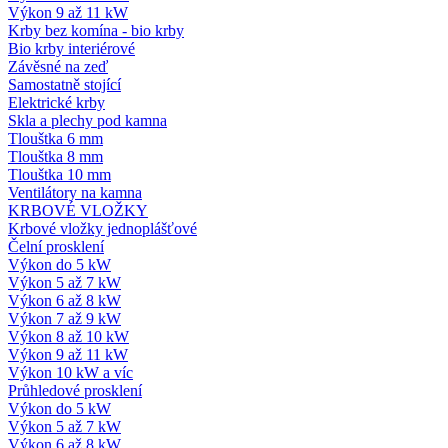
Výkon 9 až 11 kW
Krby bez komína - bio krby
Bio krby interiérové
Závěsné na zeď
Samostatně stojící
Elektrické krby
Skla a plechy pod kamna
Tlouštka 6 mm
Tlouštka 8 mm
Tlouštka 10 mm
Ventilátory na kamna
KRBOVÉ VLOŽKY
Krbové vložky jednoplášťové
Čelní prosklení
Výkon do 5 kW
Výkon 5 až 7 kW
Výkon 6 až 8 kW
Výkon 7 až 9 kW
Výkon 8 až 10 kW
Výkon 9 až 11 kW
Výkon 10 kW a víc
Průhledové prosklení
Výkon do 5 kW
Výkon 5 až 7 kW
Výkon 6 až 8 kW