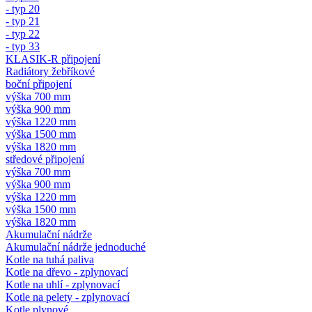
- typ 20
- typ 21
- typ 22
- typ 33
KLASIK-R připojení
Radiátory žebříkové
boční připojení
výška 700 mm
výška 900 mm
výška 1220 mm
výška 1500 mm
výška 1820 mm
středové připojení
výška 700 mm
výška 900 mm
výška 1220 mm
výška 1500 mm
výška 1820 mm
Akumulační nádrže
Akumulační nádrže jednoduché
Kotle na tuhá paliva
Kotle na dřevo - zplynovací
Kotle na uhlí - zplynovací
Kotle na pelety - zplynovací
Kotle plynové