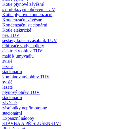
Kotle plynové závěsné
s průtokovým ohřevem TUV
Kotle plynové kondenzační
Kondenzační závěsné
Kondenzační stacionární
Kotle elektrické
bez TUV
sestavy kotel a zásobník TUV
Ohřívače vody, bojlery
elektrický ohřev TUV
malé k umyvadlu
svislé
ležaté
stacionární
kombinovaný ohřev TUV
svislé
ležaté
plynový ohřev TUV
stacionární
závěsné
zásobníky nepřímotopné
stacionární
Expanzní nádoby
STAVBA A PŘÍSLUŠENSTVÍ
Příslušenství