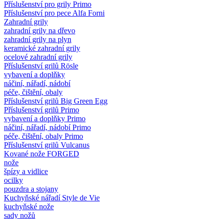
Příslušenství pro grily Primo
Příslušenství pro pece Alfa Forni
Zahradní grily
zahradní grily na dřevo
zahradní grily na plyn
keramické zahradní grily
ocelové zahradní grily
Příslušenství grilů Rösle
vybavení a doplňky
náčiní, nářadí, nádobí
péče, čištění, obaly
Příslušenství grilů Big Green Egg
Příslušenství grilů Primo
vybavení a doplňky Primo
náčiní, nářadí, nádobí Primo
péče, čištění, obaly Primo
Příslušenství grilů Vulcanus
Kované nože FORGED
nože
špízy a vidlice
ocilky
pouzdra a stojany
Kuchyňské nářadí Style de Vie
kuchyňské nože
sady nožů