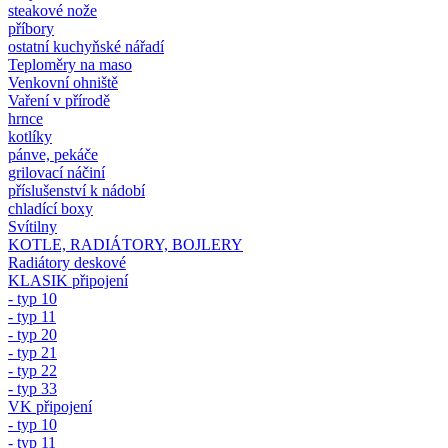
steakové nože
příbory
ostatní kuchyňské nářadí
Teploměry na maso
Venkovní ohniště
Vaření v přírodě
hrnce
kotlíky
pánve, pekáče
grilovací náčiní
příslušenství k nádobí
chladící boxy
Svítilny
KOTLE, RADIÁTORY, BOJLERY
Radiátory deskové
KLASIK připojení
- typ 10
- typ 11
- typ 20
- typ 21
- typ 22
- typ 33
VK připojení
- typ 10
- typ 11