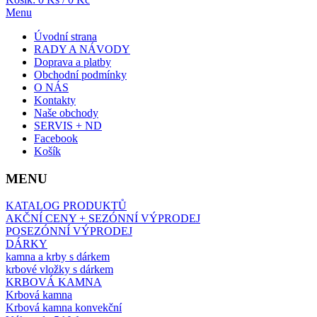
Menu
Úvodní strana
RADY A NÁVODY
Doprava a platby
Obchodní podmínky
O NÁS
Kontakty
Naše obchody
SERVIS + ND
Facebook
Košík
MENU
KATALOG PRODUKTŮ
AKČNÍ CENY + SEZÓNNÍ VÝPRODEJ
POSEZÓNNÍ VÝPRODEJ
DÁRKY
kamna a krby s dárkem
krbové vložky s dárkem
KRBOVÁ KAMNA
Krbová kamna
Krbová kamna konvekční