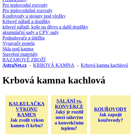
Pro teplovodní rozvody
Pro teplovzdušné rozvody
Kouřovody a stojany pod vložky
Krbové nářadí a doplňky
krbové nářadí, koše na dřevo a další doplňky
akumulační sady a CPV sady
Podpalovače a údržba
Vysavače popela
Skla pod kamna
Stavební materiály
BAZAROVÉ ZBOŽÍ
AstraNet.cz
-
KRBOVÁ KAMNA
-
Krbová kamna kachlová
Krbová kamna kachlová
SÁLÁNÍ vs.
KALKULAČKA
KONVEKCE
VÝKONU
KOUŘOVODY
Jaký je rozdíl
KAMEN
Jak zapojit
mezi sálavým
Jak zvolit výkon
kouřovody?
a konvekčním
kamen či krbu?
teplem?