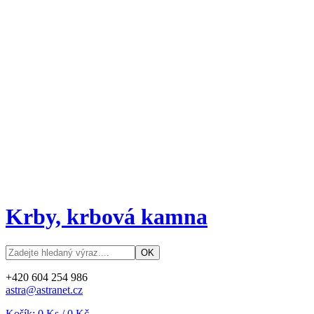
Krby, krbová kamna
+420 604 254 986
astra@astranet.cz
Košík:
0
Ks /
0 Kč