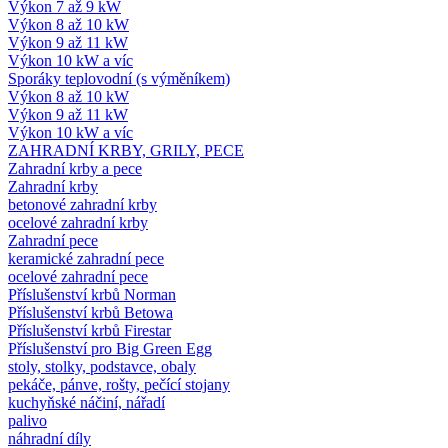
Výkon 7 až 9 kW
Výkon 8 až 10 kW
Výkon 9 až 11 kW
Výkon 10 kW a víc
Sporáky teplovodní (s výměníkem)
Výkon 8 až 10 kW
Výkon 9 až 11 kW
Výkon 10 kW a víc
ZAHRADNÍ KRBY, GRILY, PECE
Zahradní krby a pece
Zahradní krby
betonové zahradní krby
ocelové zahradní krby
Zahradní pece
keramické zahradní pece
ocelové zahradní pece
Příslušenství krbů Norman
Příslušenství krbů Betowa
Příslušenství krbů Firestar
Příslušenství pro Big Green Egg
stoly, stolky, podstavce, obaly
pekáče, pánve, rošty, pečící stojany
kuchyňské náčiní, nářadí
palivo
náhradní díly