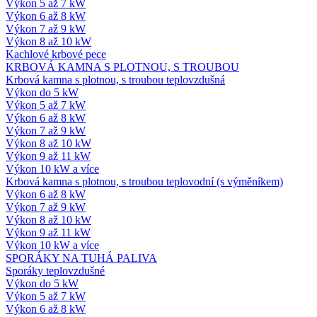
Výkon 5 až 7 kW
Výkon 6 až 8 kW
Výkon 7 až 9 kW
Výkon 8 až 10 kW
Kachlové krbové pece
KRBOVÁ KAMNA S PLOTNOU, S TROUBOU
Krbová kamna s plotnou, s troubou teplovzdušná
Výkon do 5 kW
Výkon 5 až 7 kW
Výkon 6 až 8 kW
Výkon 7 až 9 kW
Výkon 8 až 10 kW
Výkon 9 až 11 kW
Výkon 10 kW a více
Krbová kamna s plotnou, s troubou teplovodní (s výměníkem)
Výkon 6 až 8 kW
Výkon 7 až 9 kW
Výkon 8 až 10 kW
Výkon 9 až 11 kW
Výkon 10 kW a více
SPORÁKY NA TUHÁ PALIVA
Sporáky teplovzdušné
Výkon do 5 kW
Výkon 5 až 7 kW
Výkon 6 až 8 kW