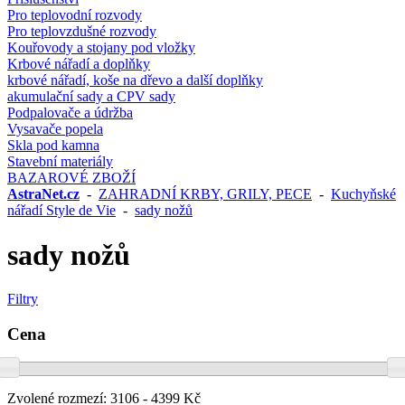
Pro teplovodní rozvody
Pro teplovzdušné rozvody
Kouřovody a stojany pod vložky
Krbové nářadí a doplňky
krbové nářadí, koše na dřevo a další doplňky
akumulační sady a CPV sady
Podpalovače a údržba
Vysavače popela
Skla pod kamna
Stavební materiály
BAZAROVÉ ZBOŽÍ
AstraNet.cz
-
ZAHRADNÍ KRBY, GRILY, PECE
-
Kuchyňské
nářadí Style de Vie
-
sady nožů
sady nožů
Filtry
Cena
Zvolené rozmezí:
3106 - 4399 Kč