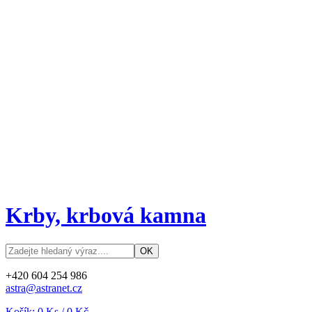
Krby, krbová kamna
+420 604 254 986
astra@astranet.cz
Košík:
0
Ks /
0 Kč