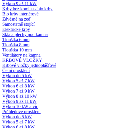
Výkon 9 až 11 kW
Krby bez komína - bio krby
Bio krby interiérové
Závěsné na zeď
Samostatně stojící
Elektrické krby
Skla a plechy pod kamna
Tlouštka 6 mm
Tlouštka 8 mm
Tlouštka 10 mm
Ventilátory na kamna
KRBOVÉ VLOŽKY
Krbové vložky jednoplášťové
Čelní prosklení
Výkon do 5 kW
Výkon 5 až 7 kW
Výkon 6 až 8 kW
Výkon 7 až 9 kW
Výkon 8 až 10 kW
Výkon 9 až 11 kW
Výkon 10 kW a víc
Průhledové prosklení
Výkon do 5 kW
Výkon 5 až 7 kW
Výkon 6 až 8 kW