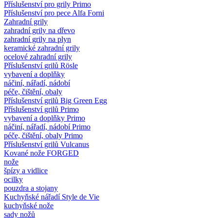
Příslušenství pro grily Primo
Příslušenství pro pece Alfa Forni
Zahradní grily
zahradní grily na dřevo
zahradní grily na plyn
keramické zahradní grily
ocelové zahradní grily
Příslušenství grilů Rösle
vybavení a doplňky
náčiní, nářadí, nádobí
péče, čištění, obaly
Příslušenství grilů Big Green Egg
Příslušenství grilů Primo
vybavení a doplňky Primo
náčiní, nářadí, nádobí Primo
péče, čištění, obaly Primo
Příslušenství grilů Vulcanus
Kované nože FORGED
nože
špízy a vidlice
ocilky
pouzdra a stojany
Kuchyňské nářadí Style de Vie
kuchyňské nože
sady nožů