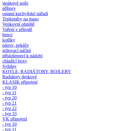
steakové nože
příbory
ostatní kuchyňské nářadí
Teploměry na maso
Venkovní ohniště
Vaření v přírodě
hrnce
kotlíky
pánve, pekáče
grilovací náčiní
příslušenství k nádobí
chladící boxy
Svítilny
KOTLE, RADIÁTORY, BOJLERY
Radiátory deskové
KLASIK připojení
- typ 10
- typ 11
- typ 20
- typ 21
- typ 22
- typ 33
VK připojení
- typ 10
- typ 11