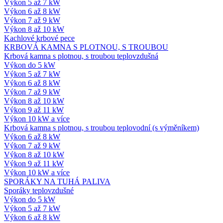
Výkon 5 až 7 kW
Výkon 6 až 8 kW
Výkon 7 až 9 kW
Výkon 8 až 10 kW
Kachlové krbové pece
KRBOVÁ KAMNA S PLOTNOU, S TROUBOU
Krbová kamna s plotnou, s troubou teplovzdušná
Výkon do 5 kW
Výkon 5 až 7 kW
Výkon 6 až 8 kW
Výkon 7 až 9 kW
Výkon 8 až 10 kW
Výkon 9 až 11 kW
Výkon 10 kW a více
Krbová kamna s plotnou, s troubou teplovodní (s výměníkem)
Výkon 6 až 8 kW
Výkon 7 až 9 kW
Výkon 8 až 10 kW
Výkon 9 až 11 kW
Výkon 10 kW a více
SPORÁKY NA TUHÁ PALIVA
Sporáky teplovzdušné
Výkon do 5 kW
Výkon 5 až 7 kW
Výkon 6 až 8 kW