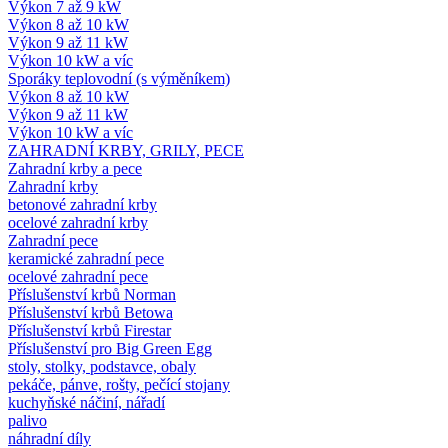
Výkon 7 až 9 kW
Výkon 8 až 10 kW
Výkon 9 až 11 kW
Výkon 10 kW a víc
Sporáky teplovodní (s výměníkem)
Výkon 8 až 10 kW
Výkon 9 až 11 kW
Výkon 10 kW a víc
ZAHRADNÍ KRBY, GRILY, PECE
Zahradní krby a pece
Zahradní krby
betonové zahradní krby
ocelové zahradní krby
Zahradní pece
keramické zahradní pece
ocelové zahradní pece
Příslušenství krbů Norman
Příslušenství krbů Betowa
Příslušenství krbů Firestar
Příslušenství pro Big Green Egg
stoly, stolky, podstavce, obaly
pekáče, pánve, rošty, pečící stojany
kuchyňské náčiní, nářadí
palivo
náhradní díly