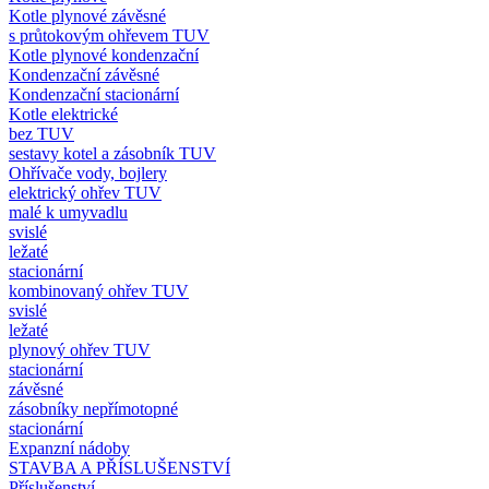
Kotle plynové závěsné
s průtokovým ohřevem TUV
Kotle plynové kondenzační
Kondenzační závěsné
Kondenzační stacionární
Kotle elektrické
bez TUV
sestavy kotel a zásobník TUV
Ohřívače vody, bojlery
elektrický ohřev TUV
malé k umyvadlu
svislé
ležaté
stacionární
kombinovaný ohřev TUV
svislé
ležaté
plynový ohřev TUV
stacionární
závěsné
zásobníky nepřímotopné
stacionární
Expanzní nádoby
STAVBA A PŘÍSLUŠENSTVÍ
Příslušenství