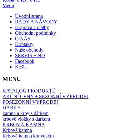
Menu
Úvodní strana
RADY A NÁVODY
Doprava a platby
Obchodní podmínky
O NÁS
Kontakty
Naše obchody
SERVIS + ND
Facebook
Košík
MENU
KATALOG PRODUKTŮ
AKČNÍ CENY + SEZÓNNÍ VÝPRODEJ
POSEZÓNNÍ VÝPRODEJ
DÁRKY
kamna a krby s dárkem
krbové vložky s dárkem
KRBOVÁ KAMNA
Krbová kamna
Krbová kamna konvekční