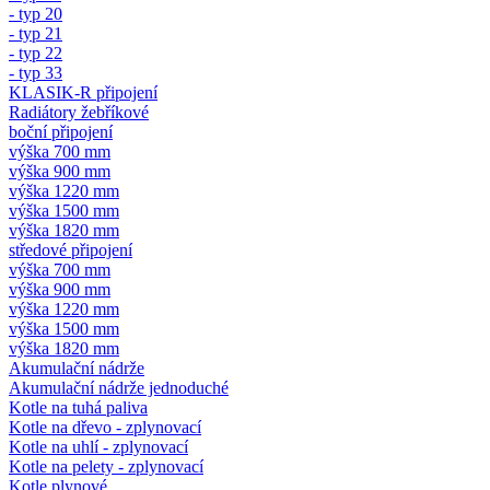
- typ 20
- typ 21
- typ 22
- typ 33
KLASIK-R připojení
Radiátory žebříkové
boční připojení
výška 700 mm
výška 900 mm
výška 1220 mm
výška 1500 mm
výška 1820 mm
středové připojení
výška 700 mm
výška 900 mm
výška 1220 mm
výška 1500 mm
výška 1820 mm
Akumulační nádrže
Akumulační nádrže jednoduché
Kotle na tuhá paliva
Kotle na dřevo - zplynovací
Kotle na uhlí - zplynovací
Kotle na pelety - zplynovací
Kotle plynové