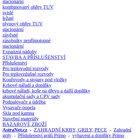
stacionární
kombinovaný ohřev TUV
svislé
ležaté
plynový ohřev TUV
stacionární
závěsné
zásobníky nepřímotopné
stacionární
Expanzní nádoby
STAVBA A PŘÍSLUŠENSTVÍ
Příslušenství
Pro teplovodní rozvody
Pro teplovzdušné rozvody
Kouřovody a stojany pod vložky
Krbové nářadí a doplňky
krbové nářadí, koše na dřevo a další doplňky
akumulační sady a CPV sady
Podpalovače a údržba
Vysavače popela
Skla pod kamna
Stavební materiály
BAZAROVÉ ZBOŽÍ
AstraNet.cz
-
ZAHRADNÍ KRBY, GRILY, PECE
-
Zahradní
grily
-
Příslušenství grilů Primo
-
vybavení a doplňky Primo