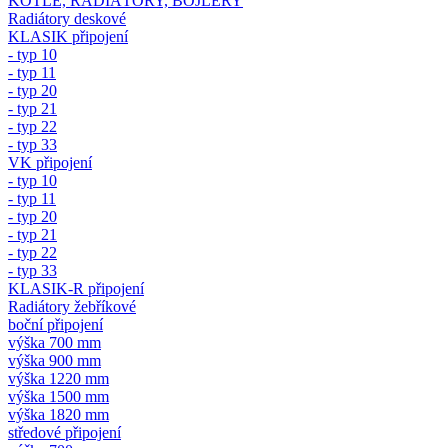
KOTLE, RADIÁTORY, BOJLERY
Radiátory deskové
KLASIK připojení
- typ 10
- typ 11
- typ 20
- typ 21
- typ 22
- typ 33
VK připojení
- typ 10
- typ 11
- typ 20
- typ 21
- typ 22
- typ 33
KLASIK-R připojení
Radiátory žebříkové
boční připojení
výška 700 mm
výška 900 mm
výška 1220 mm
výška 1500 mm
výška 1820 mm
středové připojení