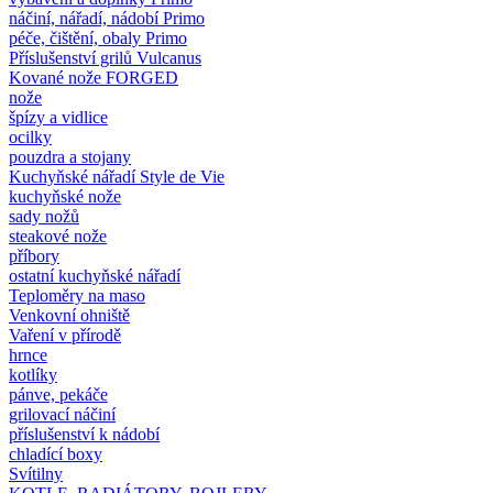
náčiní, nářadí, nádobí Primo
péče, čištění, obaly Primo
Příslušenství grilů Vulcanus
Kované nože FORGED
nože
špízy a vidlice
ocilky
pouzdra a stojany
Kuchyňské nářadí Style de Vie
kuchyňské nože
sady nožů
steakové nože
příbory
ostatní kuchyňské nářadí
Teploměry na maso
Venkovní ohniště
Vaření v přírodě
hrnce
kotlíky
pánve, pekáče
grilovací náčiní
příslušenství k nádobí
chladící boxy
Svítilny