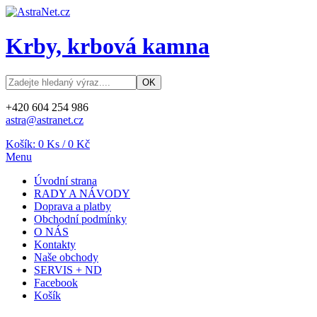
Krby, krbová kamna
+420 604 254 986
astra@astranet.cz
Košík:
0
Ks /
0 Kč
Menu
Úvodní strana
RADY A NÁVODY
Doprava a platby
Obchodní podmínky
O NÁS
Kontakty
Naše obchody
SERVIS + ND
Facebook
Košík