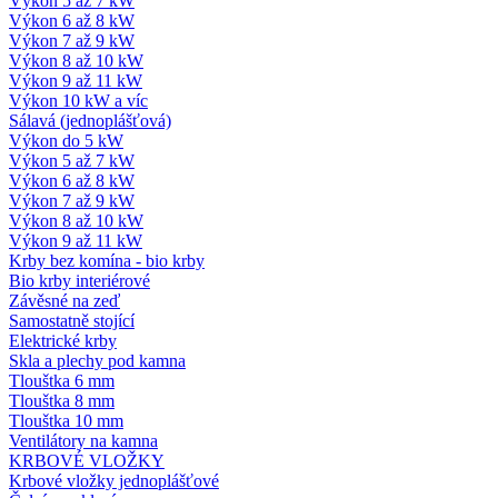
Výkon 5 až 7 kW
Výkon 6 až 8 kW
Výkon 7 až 9 kW
Výkon 8 až 10 kW
Výkon 9 až 11 kW
Výkon 10 kW a víc
Sálavá (jednoplášťová)
Výkon do 5 kW
Výkon 5 až 7 kW
Výkon 6 až 8 kW
Výkon 7 až 9 kW
Výkon 8 až 10 kW
Výkon 9 až 11 kW
Krby bez komína - bio krby
Bio krby interiérové
Závěsné na zeď
Samostatně stojící
Elektrické krby
Skla a plechy pod kamna
Tlouštka 6 mm
Tlouštka 8 mm
Tlouštka 10 mm
Ventilátory na kamna
KRBOVÉ VLOŽKY
Krbové vložky jednoplášťové