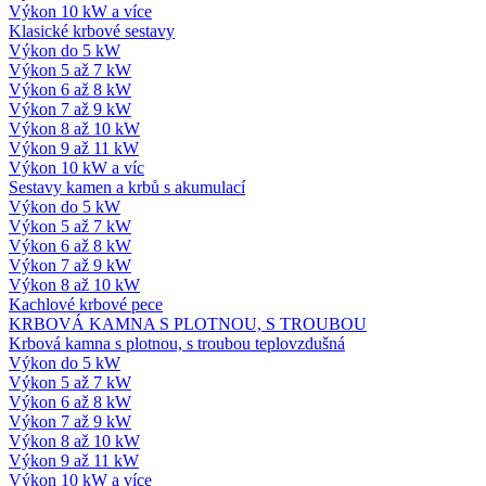
Výkon 10 kW a více
Klasické krbové sestavy
Výkon do 5 kW
Výkon 5 až 7 kW
Výkon 6 až 8 kW
Výkon 7 až 9 kW
Výkon 8 až 10 kW
Výkon 9 až 11 kW
Výkon 10 kW a víc
Sestavy kamen a krbů s akumulací
Výkon do 5 kW
Výkon 5 až 7 kW
Výkon 6 až 8 kW
Výkon 7 až 9 kW
Výkon 8 až 10 kW
Kachlové krbové pece
KRBOVÁ KAMNA S PLOTNOU, S TROUBOU
Krbová kamna s plotnou, s troubou teplovzdušná
Výkon do 5 kW
Výkon 5 až 7 kW
Výkon 6 až 8 kW
Výkon 7 až 9 kW
Výkon 8 až 10 kW
Výkon 9 až 11 kW
Výkon 10 kW a více