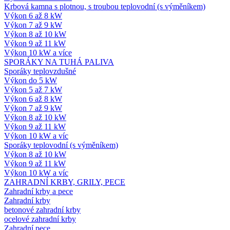
Krbová kamna s plotnou, s troubou teplovodní (s výměníkem)
Výkon 6 až 8 kW
Výkon 7 až 9 kW
Výkon 8 až 10 kW
Výkon 9 až 11 kW
Výkon 10 kW a více
SPORÁKY NA TUHÁ PALIVA
Sporáky teplovzdušné
Výkon do 5 kW
Výkon 5 až 7 kW
Výkon 6 až 8 kW
Výkon 7 až 9 kW
Výkon 8 až 10 kW
Výkon 9 až 11 kW
Výkon 10 kW a víc
Sporáky teplovodní (s výměníkem)
Výkon 8 až 10 kW
Výkon 9 až 11 kW
Výkon 10 kW a víc
ZAHRADNÍ KRBY, GRILY, PECE
Zahradní krby a pece
Zahradní krby
betonové zahradní krby
ocelové zahradní krby
Zahradní pece