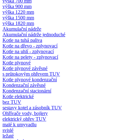
výška 700 mm
výška 900 mm
výška 1220 mm
výška 1500 mm
výška 1820 mm
Akumulační nádrže
Akumulační nádrže jednoduché
Kotle na tuhá paliva
Kotle na dřevo - zplynovací
Kotle na uhlí - zplynovací
Kotle na pelety - zplynovací
Kotle plynové
Kotle plynové závěsné
s průtokovým ohřevem TUV
Kotle plynové kondenzační
Kondenzační závěsné
Kondenzační stacionární
Kotle elektrické
bez TUV
sestavy kotel a zásobník TUV
Ohřívače vody, bojlery
elektrický ohřev TUV
malé k umyvadlu
svislé
ležaté