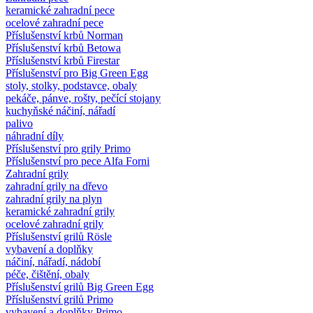
keramické zahradní pece
ocelové zahradní pece
Příslušenství krbů Norman
Příslušenství krbů Betowa
Příslušenství krbů Firestar
Příslušenství pro Big Green Egg
stoly, stolky, podstavce, obaly
pekáče, pánve, rošty, pečící stojany
kuchyňské náčiní, nářadí
palivo
náhradní díly
Příslušenství pro grily Primo
Příslušenství pro pece Alfa Forni
Zahradní grily
zahradní grily na dřevo
zahradní grily na plyn
keramické zahradní grily
ocelové zahradní grily
Příslušenství grilů Rösle
vybavení a doplňky
náčiní, nářadí, nádobí
péče, čištění, obaly
Příslušenství grilů Big Green Egg
Příslušenství grilů Primo
vybavení a doplňky Primo