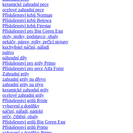
keramické zahradní pece
ocelové zahradní pece
Příslušenství krbů Norman
Příslušenství krbů Betowa
Příslušenství krbů Firestar
Příslušenství pro Big Green Egg
stoly, stolky, podstavce, obaly
pekáče, pánve, rošty, pečící stojany
kuchyňské náčiní, nářadí
palivo
náhradní díly
Příslušenství pro grily Primo
Příslušenství pro pece Alfa Forni
Zahradní grily
zahradní grily na dřevo
zahradní grily na plyn
keramické zahradní grily
ocelové zahradní grily
Příslušenství grilů Rösle
vybavení a doplňky
náčiní, nářadí, nádobí
péče, čištění, obaly
Příslušenství grilů Big Green Egg
Příslušenství grilů Primo
vybavení a doplňky Primo