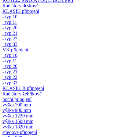
KOTLE, RADIÁTORY, BOJLERY
Radiátory deskové
KLASIK připojení
- typ 10
- typ 11
- typ 20
- typ 21
- typ 22
- typ 33
VK připojení
- typ 10
- typ 11
- typ 20
- typ 21
- typ 22
- typ 33
KLASIK-R připojení
Radiátory žebříkové
boční připojení
výška 700 mm
výška 900 mm
výška 1220 mm
výška 1500 mm
výška 1820 mm
středové připojení