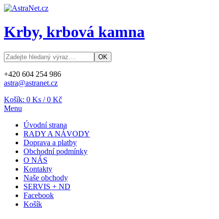
Krby, krbová kamna
+420 604 254 986
astra@astranet.cz
Košík:
0
Ks /
0 Kč
Menu
Úvodní strana
RADY A NÁVODY
Doprava a platby
Obchodní podmínky
O NÁS
Kontakty
Naše obchody
SERVIS + ND
Facebook
Košík