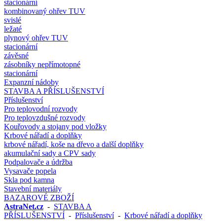
stacionární
kombinovaný ohřev TUV
svislé
ležaté
plynový ohřev TUV
stacionární
závěsné
zásobníky nepřímotopné
stacionární
Expanzní nádoby
STAVBA A PŘÍSLUŠENSTVÍ
Příslušenství
Pro teplovodní rozvody
Pro teplovzdušné rozvody
Kouřovody a stojany pod vložky
Krbové nářadí a doplňky
krbové nářadí, koše na dřevo a další doplňky
akumulační sady a CPV sady
Podpalovače a údržba
Vysavače popela
Skla pod kamna
Stavební materiály
BAZAROVÉ ZBOŽÍ
AstraNet.cz
-
STAVBA A
PŘÍSLUŠENSTVÍ
-
Příslušenství
-
Krbové nářadí a doplňky