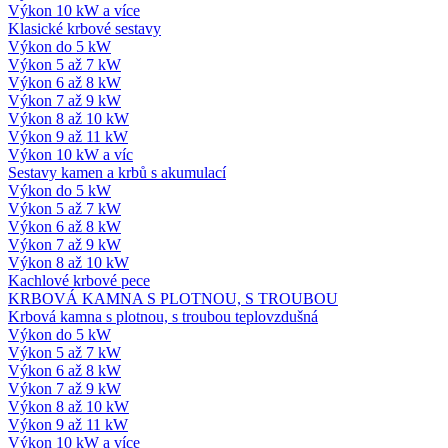
Výkon 10 kW a více
Klasické krbové sestavy
Výkon do 5 kW
Výkon 5 až 7 kW
Výkon 6 až 8 kW
Výkon 7 až 9 kW
Výkon 8 až 10 kW
Výkon 9 až 11 kW
Výkon 10 kW a víc
Sestavy kamen a krbů s akumulací
Výkon do 5 kW
Výkon 5 až 7 kW
Výkon 6 až 8 kW
Výkon 7 až 9 kW
Výkon 8 až 10 kW
Kachlové krbové pece
KRBOVÁ KAMNA S PLOTNOU, S TROUBOU
Krbová kamna s plotnou, s troubou teplovzdušná
Výkon do 5 kW
Výkon 5 až 7 kW
Výkon 6 až 8 kW
Výkon 7 až 9 kW
Výkon 8 až 10 kW
Výkon 9 až 11 kW
Výkon 10 kW a více