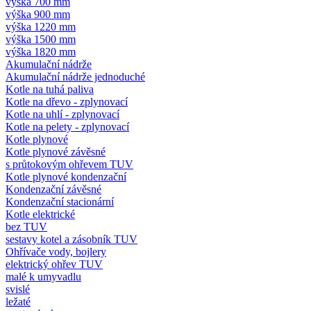
výška 700 mm
výška 900 mm
výška 1220 mm
výška 1500 mm
výška 1820 mm
Akumulační nádrže
Akumulační nádrže jednoduché
Kotle na tuhá paliva
Kotle na dřevo - zplynovací
Kotle na uhlí - zplynovací
Kotle na pelety - zplynovací
Kotle plynové
Kotle plynové závěsné
s průtokovým ohřevem TUV
Kotle plynové kondenzační
Kondenzační závěsné
Kondenzační stacionární
Kotle elektrické
bez TUV
sestavy kotel a zásobník TUV
Ohřívače vody, bojlery
elektrický ohřev TUV
malé k umyvadlu
svislé
ležaté