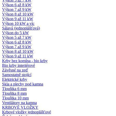
Výkon 5 až 7 kW
Výkon 6 až 8 kW
Výkon 7 až 9 kW
Výkon 8 až 10 kW
Výkon 9 až 11 kW
Výkon 10 kW a víc
Sálavá (jednoplášťová)
Výkon do 5 kW
Výkon 5 až 7 kW
Výkon 6 až 8 kW
Výkon 7 až 9 kW
Výkon 8 až 10 kW
Výkon 9 až 11 kW
Krby bez komína - bio krby
Bio krby interiérové
Závěsné na zeď
Samostatně stojící
Elektrické krby
Skla a plechy pod kamna
Tlouštka 6 mm
Tlouštka 8 mm
Tlouštka 10 mm
Ventilátory na kamna
KRBOVÉ VLOŽKY
Krbové vložky jednoplášťové