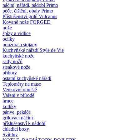
náčiní, nářadí, nádobí Primo
péče, čištění, obaly Primo
Příslušenství grilů Vulcanus
Kované nože FORGED
nože
špízy a vidlice
ocilky
pouzdra a stojany
Kuchyňské nářadí Style de Vie
kuchyňské nože
sady nožů
steakové nože
příbory
ostatní kuchyňské nářadí
Teploměry na maso
Venkovní ohniště
Vaření v přírodě
hrnce
kotlíky
pánve, pekáče
grilovací náčiní
příslušenství k nádobí
chladící boxy
Svítilny