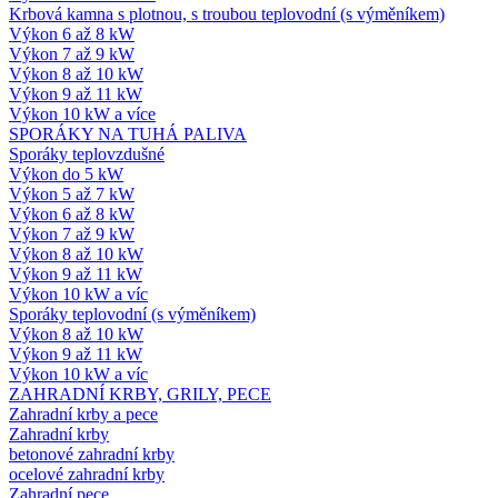
Krbová kamna s plotnou, s troubou teplovodní (s výměníkem)
Výkon 6 až 8 kW
Výkon 7 až 9 kW
Výkon 8 až 10 kW
Výkon 9 až 11 kW
Výkon 10 kW a více
SPORÁKY NA TUHÁ PALIVA
Sporáky teplovzdušné
Výkon do 5 kW
Výkon 5 až 7 kW
Výkon 6 až 8 kW
Výkon 7 až 9 kW
Výkon 8 až 10 kW
Výkon 9 až 11 kW
Výkon 10 kW a víc
Sporáky teplovodní (s výměníkem)
Výkon 8 až 10 kW
Výkon 9 až 11 kW
Výkon 10 kW a víc
ZAHRADNÍ KRBY, GRILY, PECE
Zahradní krby a pece
Zahradní krby
betonové zahradní krby
ocelové zahradní krby
Zahradní pece