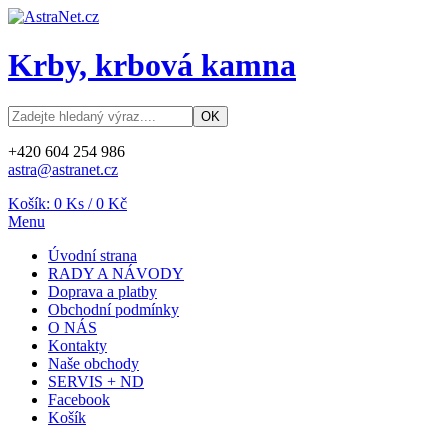
Krby, krbová kamna
+420 604 254 986
astra@astranet.cz
Košík:
0
Ks /
0 Kč
Menu
Úvodní strana
RADY A NÁVODY
Doprava a platby
Obchodní podmínky
O NÁS
Kontakty
Naše obchody
SERVIS + ND
Facebook
Košík