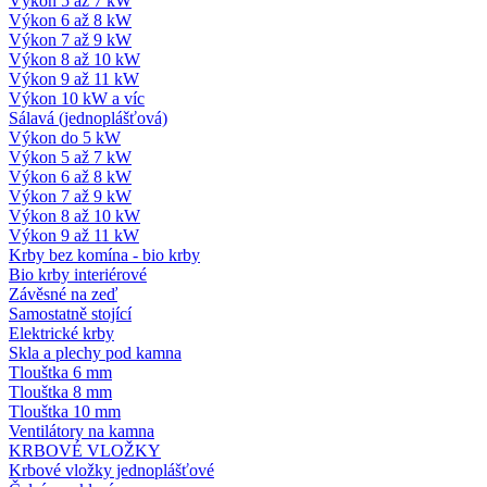
Výkon 5 až 7 kW
Výkon 6 až 8 kW
Výkon 7 až 9 kW
Výkon 8 až 10 kW
Výkon 9 až 11 kW
Výkon 10 kW a víc
Sálavá (jednoplášťová)
Výkon do 5 kW
Výkon 5 až 7 kW
Výkon 6 až 8 kW
Výkon 7 až 9 kW
Výkon 8 až 10 kW
Výkon 9 až 11 kW
Krby bez komína - bio krby
Bio krby interiérové
Závěsné na zeď
Samostatně stojící
Elektrické krby
Skla a plechy pod kamna
Tlouštka 6 mm
Tlouštka 8 mm
Tlouštka 10 mm
Ventilátory na kamna
KRBOVÉ VLOŽKY
Krbové vložky jednoplášťové