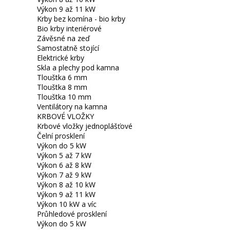
Výkon 9 až 11 kW
Krby bez komína - bio krby
Bio krby interiérové
Závěsné na zeď
Samostatně stojící
Elektrické krby
Skla a plechy pod kamna
Tlouštka 6 mm
Tlouštka 8 mm
Tlouštka 10 mm
Ventilátory na kamna
KRBOVÉ VLOŽKY
Krbové vložky jednoplášťové
Čelní prosklení
Výkon do 5 kW
Výkon 5 až 7 kW
Výkon 6 až 8 kW
Výkon 7 až 9 kW
Výkon 8 až 10 kW
Výkon 9 až 11 kW
Výkon 10 kW a víc
Průhledové prosklení
Výkon do 5 kW