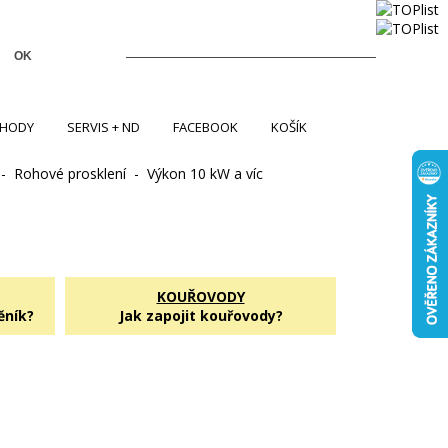
+420 604 254 986
astra@astranet.cz
Košík:
0
Ks /
0 Kč
CHODY
SERVIS + ND
FACEBOOK
KOŠÍK
-
Rohové prosklení
-
Výkon 10 kW a víc
KOUŘOVODY
ěník?
Jak zapojit kouřovody?