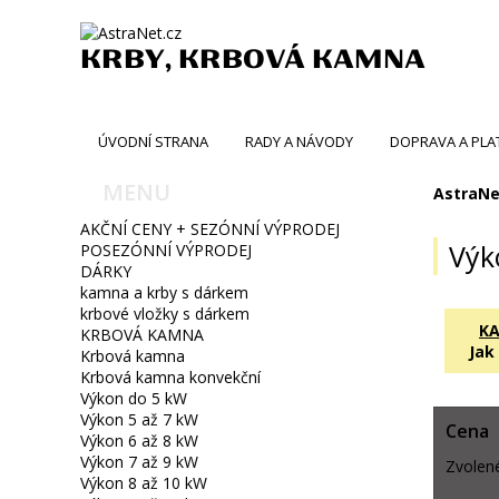
KRBY, KRBOVÁ KAMNA
ÚVODNÍ STRANA
RADY A NÁVODY
DOPRAVA A PLA
MENU
AstraNe
AKČNÍ CENY + SEZÓNNÍ VÝPRODEJ
Výk
POSEZÓNNÍ VÝPRODEJ
DÁRKY
kamna a krby s dárkem
krbové vložky s dárkem
K
KRBOVÁ KAMNA
Jak
Krbová kamna
Krbová kamna konvekční
Výkon do 5 kW
Výkon 5 až 7 kW
Cena
Výkon 6 až 8 kW
Výkon 7 až 9 kW
Zvolen
Výkon 8 až 10 kW