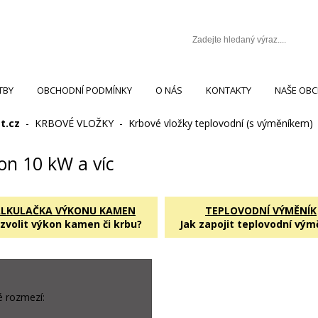
TBY
OBCHODNÍ PODMÍNKY
O NÁS
KONTAKTY
NAŠE OB
t.cz
-
KRBOVÉ VLOŽKY
-
Krbové vložky teplovodní (s výměníkem)
on 10 kW a víc
ALKULAČKA VÝKONU KAMEN
TEPLOVODNÍ VÝMĚNÍK
 zvolit výkon kamen či krbu?
Jak zapojit teplovodní vým
é rozmezí: