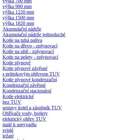
výška 700 mm
výška 900 mm
výška 1220 mm
výška 1500 mm
výška 1820 mm
Akumulační nádrže
Akumulační nádrže jednoduché
Kotle na tuhá paliva
Kotle na dřevo - zplynovací
Kotle na uhlí - zplynovací
Kotle na pelety - zplynovací
Kotle plynové
Kotle plynové závěsné
s průtokovým ohřevem TUV
Kotle plynové kondenzační
Kondenzační závěsné
Kondenzační stacionární
Kotle elektrické
bez TUV
sestavy kotel a zásobník TUV
Ohřívače vody, bojlery
elektrický ohřev TUV
malé k umyvadlu
svislé
ležaté