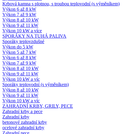
Krbová kamna s plotnou, s troubou teplovodní (s výměníkem)
Výkon 6 až 8 kW
Výkon 7 až 9 kW
Výkon 8 až 10 kW
Výkon 9 až 11 kW
Výkon 10 kW a více
SPORÁKY NA TUHÁ PALIVA
Sporáky teplovzdušné
Výkon do 5 kW
Výkon 5 až 7 kW
Výkon 6 až 8 kW
Výkon 7 až 9 kW
Výkon 8 až 10 kW
Výkon 9 až 11 kW
Výkon 10 kW a víc
Sporáky teplovodní (s výměníkem)
Výkon 8 až 10 kW
Výkon 9 až 11 kW
Výkon 10 kW a víc
ZAHRADNÍ KRBY, GRILY, PECE
Zahradní krby a pece
Zahradní krby
betonové zahradní krby
ocelové zahradní krby
Zahradní pece