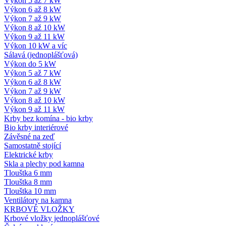
Výkon 5 až 7 kW
Výkon 6 až 8 kW
Výkon 7 až 9 kW
Výkon 8 až 10 kW
Výkon 9 až 11 kW
Výkon 10 kW a víc
Sálavá (jednoplášťová)
Výkon do 5 kW
Výkon 5 až 7 kW
Výkon 6 až 8 kW
Výkon 7 až 9 kW
Výkon 8 až 10 kW
Výkon 9 až 11 kW
Krby bez komína - bio krby
Bio krby interiérové
Závěsné na zeď
Samostatně stojící
Elektrické krby
Skla a plechy pod kamna
Tlouštka 6 mm
Tlouštka 8 mm
Tlouštka 10 mm
Ventilátory na kamna
KRBOVÉ VLOŽKY
Krbové vložky jednoplášťové