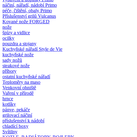
náčiní, nářadí, nádobí Primo
péče, čištění, obaly Primo
Příslušenství grilů Vulcanus
Kované nože FORGED
nože
špízy a vidlice
ocilky
pouzdra a stojany
Kuchyňské nářadí Style de Vie
kuchyňské nože
sady nožů
steakové nože
příbory
ostatní kuchyňské nářadí
Teploměry na maso
Venkovní ohniště
Vaření v přírodě
hrnce
kotlíky
pánve, pekáče
grilovací náčiní
příslušenství k nádobí
chladící boxy
Svítilny