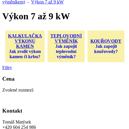
výměníkem)
-
Výkon 7 až 9 kW
Výkon 7 až 9 kW
KALKULAČKA
TEPLOVODNÍ
VÝKONU
VÝMĚNÍK
KOUŘOVODY
KAMEN
Jak zapojit
Jak zapojit
Jak zvolit výkon
teplovodní
kouřovody?
kamen či krbu?
výměník?
Filtry
Cena
Zvolené rozmezí:
Kontakt
Tomáš Matýsek
+420 604 254 986