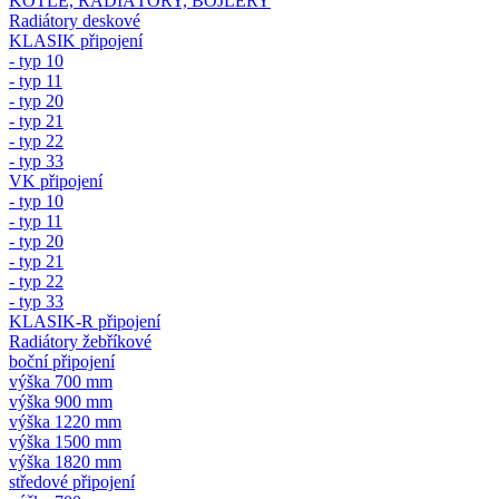
KOTLE, RADIÁTORY, BOJLERY
Radiátory deskové
KLASIK připojení
- typ 10
- typ 11
- typ 20
- typ 21
- typ 22
- typ 33
VK připojení
- typ 10
- typ 11
- typ 20
- typ 21
- typ 22
- typ 33
KLASIK-R připojení
Radiátory žebříkové
boční připojení
výška 700 mm
výška 900 mm
výška 1220 mm
výška 1500 mm
výška 1820 mm
středové připojení