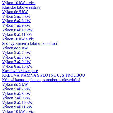
Výkon 10 kW a více
Klasické krbové sestavy
Výkon do 5 kW
Výkon 5 až 7 kW
Výkon 6 až 8 kW
Výkon 7 až 9 kW
Výkon 8 až 10 kW
Výkon 9 až 11 kW
Výkon 10 kW a víc
Sestavy kamen a krbů s akumulací
Výkon do 5 kW
Výkon 5 až 7 kW
Výkon 6 až 8 kW
Výkon 7 až 9 kW
Výkon 8 až 10 kW
Kachlové krbové pece
KRBOVÁ KAMNA S PLOTNOU, S TROUBOU
Krbová kamna s plotnou, s troubou teplovzdušná
Výkon do 5 kW
Výkon 5 až 7 kW
Výkon 6 až 8 kW
Výkon 7 až 9 kW
Výkon 8 až 10 kW
Výkon 9 až 11 kW
Výkon 10 kW a více