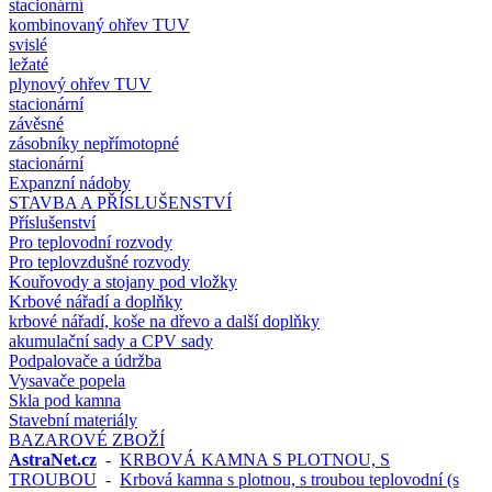
stacionární
kombinovaný ohřev TUV
svislé
ležaté
plynový ohřev TUV
stacionární
závěsné
zásobníky nepřímotopné
stacionární
Expanzní nádoby
STAVBA A PŘÍSLUŠENSTVÍ
Příslušenství
Pro teplovodní rozvody
Pro teplovzdušné rozvody
Kouřovody a stojany pod vložky
Krbové nářadí a doplňky
krbové nářadí, koše na dřevo a další doplňky
akumulační sady a CPV sady
Podpalovače a údržba
Vysavače popela
Skla pod kamna
Stavební materiály
BAZAROVÉ ZBOŽÍ
AstraNet.cz
-
KRBOVÁ KAMNA S PLOTNOU, S
TROUBOU
-
Krbová kamna s plotnou, s troubou teplovodní (s