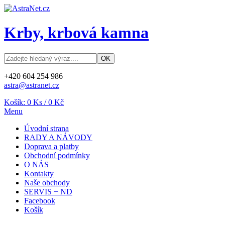
Krby, krbová kamna
+420 604 254 986
astra@astranet.cz
Košík:
0
Ks /
0 Kč
Menu
Úvodní strana
RADY A NÁVODY
Doprava a platby
Obchodní podmínky
O NÁS
Kontakty
Naše obchody
SERVIS + ND
Facebook
Košík