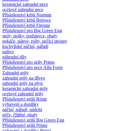
keramické zahradní pece
ocelové zahradní pece
Příslušenství krbů Norman
Příslušenství krbů Betowa
Příslušenství krbů Firestar
Příslušenství pro Big Green Egg
stoly, stolky, podstavce, obaly
pekáče, pánve, rošty, pečící stojany
kuchyňské náčiní, nářadí
palivo
náhradní díly
Příslušenství pro grily Primo
Příslušenství pro pece Alfa Forni
Zahradní grily
zahradní grily na dřevo
zahradní grily na plyn
keramické zahradní grily
ocelové zahradní grily
Příslušenství grilů Rösle
vybavení a doplňky
náčiní, nářadí, nádobí
péče, čištění, obaly
Příslušenství grilů Big Green Egg
Příslušenství grilů Primo
vybavení a doplňky Primo