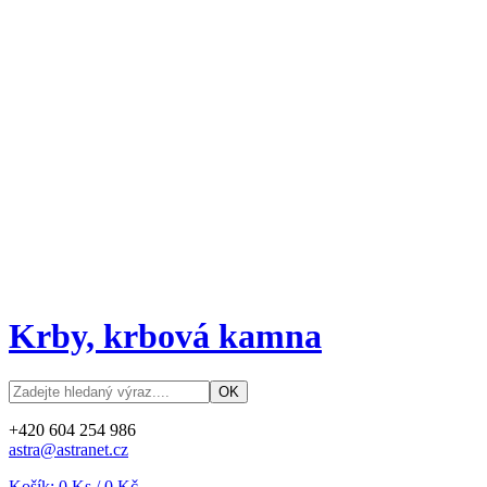
Krby, krbová kamna
+420 604 254 986
astra@astranet.cz
Košík:
0
Ks /
0 Kč