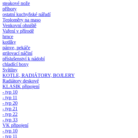
steakové nože
příbory
ostatní kuchyňské nářadí
Teploměry na maso
Venkovní ohniště
Vaření v přírodě
hrnce
kotlíky
pánve, pekáče
grilovací náčiní
příslušenství k nádobí
chladící boxy
Svítilny
KOTLE, RADIÁTORY, BOJLERY
Radiátory deskové
KLASIK připojení
- typ 10
- typ 11
- typ 20
- typ 21
- typ 22
- typ 33
VK připojení
- typ 10
- typ 11