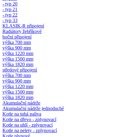
- typ 20
- typ 21
- typ 22
- typ 33
KLASIK-R připojení
Radiátory žebříkové
boční připojení
výška 700 mm
výška 900 mm
výška 1220 mm
výška 1500 mm
výška 1820 mm
středové připojení
výška 700 mm
výška 900 mm
výška 1220 mm
výška 1500 mm
výška 1820 mm
Akumulační nádrže
Akumulační nádrže jednoduché
Kotle na tuhá paliva
Kotle na dřevo - zplynovací
Kotle na uhlí - zplynovací
Kotle na pelety - zplynovací
Kotle plynové