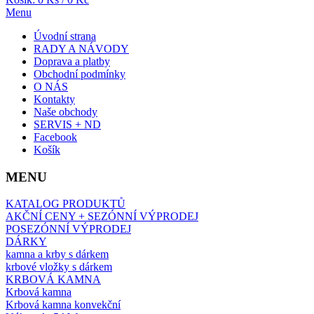
Menu
Úvodní strana
RADY A NÁVODY
Doprava a platby
Obchodní podmínky
O NÁS
Kontakty
Naše obchody
SERVIS + ND
Facebook
Košík
MENU
KATALOG PRODUKTŮ
AKČNÍ CENY + SEZÓNNÍ VÝPRODEJ
POSEZÓNNÍ VÝPRODEJ
DÁRKY
kamna a krby s dárkem
krbové vložky s dárkem
KRBOVÁ KAMNA
Krbová kamna
Krbová kamna konvekční