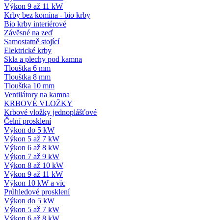
Výkon 9 až 11 kW
Krby bez komína - bio krby
Bio krby interiérové
Závěsné na zeď
Samostatně stojící
Elektrické krby
Skla a plechy pod kamna
Tlouštka 6 mm
Tlouštka 8 mm
Tlouštka 10 mm
Ventilátory na kamna
KRBOVÉ VLOŽKY
Krbové vložky jednoplášťové
Čelní prosklení
Výkon do 5 kW
Výkon 5 až 7 kW
Výkon 6 až 8 kW
Výkon 7 až 9 kW
Výkon 8 až 10 kW
Výkon 9 až 11 kW
Výkon 10 kW a víc
Průhledové prosklení
Výkon do 5 kW
Výkon 5 až 7 kW
Výkon 6 až 8 kW