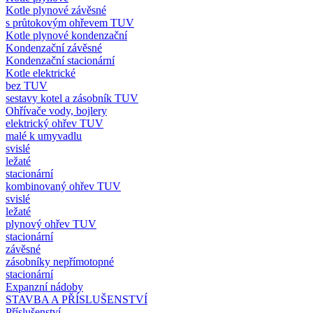
Kotle plynové závěsné
s průtokovým ohřevem TUV
Kotle plynové kondenzační
Kondenzační závěsné
Kondenzační stacionární
Kotle elektrické
bez TUV
sestavy kotel a zásobník TUV
Ohřívače vody, bojlery
elektrický ohřev TUV
malé k umyvadlu
svislé
ležaté
stacionární
kombinovaný ohřev TUV
svislé
ležaté
plynový ohřev TUV
stacionární
závěsné
zásobníky nepřímotopné
stacionární
Expanzní nádoby
STAVBA A PŘÍSLUŠENSTVÍ
Příslušenství