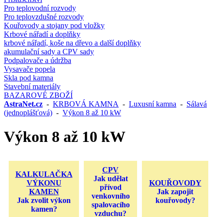
Pro teplovodní rozvody
Pro teplovzdušné rozvody
Kouřovody a stojany pod vložky
Krbové nářadí a doplňky
krbové nářadí, koše na dřevo a další doplňky
akumulační sady a CPV sady
Podpalovače a údržba
Vysavače popela
Skla pod kamna
Stavební materiály
BAZAROVÉ ZBOŽÍ
AstraNet.cz
-
KRBOVÁ KAMNA
-
Luxusní kamna
-
Sálavá
(jednoplášťová)
-
Výkon 8 až 10 kW
Výkon 8 až 10 kW
CPV
KALKULAČKA
Jak udělat
VÝKONU
KOUŘOVODY
přívod
KAMEN
Jak zapojit
venkovního
Jak zvolit výkon
kouřovody?
spalovacího
kamen?
vzduchu?