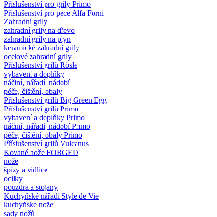
Příslušenství pro grily Primo
Příslušenství pro pece Alfa Forni
Zahradní grily
zahradní grily na dřevo
zahradní grily na plyn
keramické zahradní grily
ocelové zahradní grily
Příslušenství grilů Rösle
vybavení a doplňky
náčiní, nářadí, nádobí
péče, čištění, obaly
Příslušenství grilů Big Green Egg
Příslušenství grilů Primo
vybavení a doplňky Primo
náčiní, nářadí, nádobí Primo
péče, čištění, obaly Primo
Příslušenství grilů Vulcanus
Kované nože FORGED
nože
špízy a vidlice
ocilky
pouzdra a stojany
Kuchyňské nářadí Style de Vie
kuchyňské nože
sady nožů