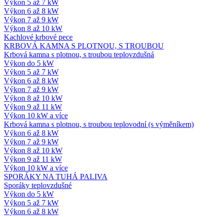
Výkon 5 až 7 kW
Výkon 6 až 8 kW
Výkon 7 až 9 kW
Výkon 8 až 10 kW
Kachlové krbové pece
KRBOVÁ KAMNA S PLOTNOU, S TROUBOU
Krbová kamna s plotnou, s troubou teplovzdušná
Výkon do 5 kW
Výkon 5 až 7 kW
Výkon 6 až 8 kW
Výkon 7 až 9 kW
Výkon 8 až 10 kW
Výkon 9 až 11 kW
Výkon 10 kW a více
Krbová kamna s plotnou, s troubou teplovodní (s výměníkem)
Výkon 6 až 8 kW
Výkon 7 až 9 kW
Výkon 8 až 10 kW
Výkon 9 až 11 kW
Výkon 10 kW a více
SPORÁKY NA TUHÁ PALIVA
Sporáky teplovzdušné
Výkon do 5 kW
Výkon 5 až 7 kW
Výkon 6 až 8 kW