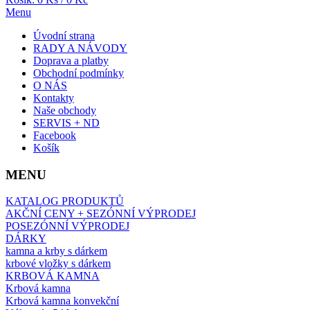
Menu
Úvodní strana
RADY A NÁVODY
Doprava a platby
Obchodní podmínky
O NÁS
Kontakty
Naše obchody
SERVIS + ND
Facebook
Košík
MENU
KATALOG PRODUKTŮ
AKČNÍ CENY + SEZÓNNÍ VÝPRODEJ
POSEZÓNNÍ VÝPRODEJ
DÁRKY
kamna a krby s dárkem
krbové vložky s dárkem
KRBOVÁ KAMNA
Krbová kamna
Krbová kamna konvekční