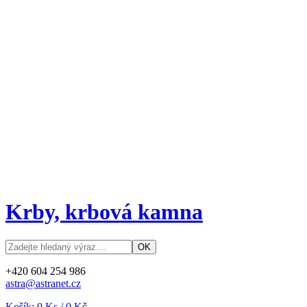
Krby, krbová kamna
+420 604 254 986
astra@astranet.cz
Košík:
0
Ks /
0 Kč