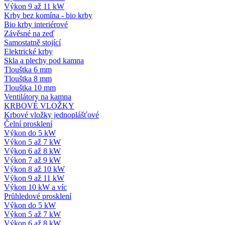
Výkon 9 až 11 kW
Krby bez komína - bio krby
Bio krby interiérové
Závěsné na zeď
Samostatně stojící
Elektrické krby
Skla a plechy pod kamna
Tlouštka 6 mm
Tlouštka 8 mm
Tlouštka 10 mm
Ventilátory na kamna
KRBOVÉ VLOŽKY
Krbové vložky jednoplášťové
Čelní prosklení
Výkon do 5 kW
Výkon 5 až 7 kW
Výkon 6 až 8 kW
Výkon 7 až 9 kW
Výkon 8 až 10 kW
Výkon 9 až 11 kW
Výkon 10 kW a víc
Průhledové prosklení
Výkon do 5 kW
Výkon 5 až 7 kW
Výkon 6 až 8 kW