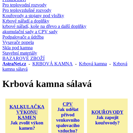
Pro teplovodní rozvody
Pro teplovzdušné rozvody
Kouřovody a stojany pod vložky
Krbové nářadí a doplňky
krbové nářadí, koše na dřevo a další doplňky
akumulační sady a CPV sady
Podpalovače a údržba
Vysavače popela
Skla pod kamna
Stavební materiály
BAZAROVÉ ZBOŽÍ
AstraNet.cz
-
KRBOVÁ KAMNA
-
Krbová kamna
-
Krbová
kamna sálavá
Krbová kamna sálavá
CPV
KALKULAČKA
Jak udělat
VÝKONU
KOUŘOVODY
přívod
KAMEN
Jak zapojit
venkovního
Jak zvolit výkon
kouřovody?
spalovacího
kamen?
vzduchu?