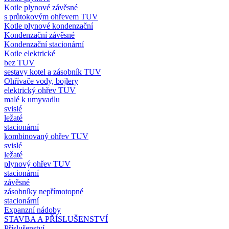
Kotle plynové závěsné
s průtokovým ohřevem TUV
Kotle plynové kondenzační
Kondenzační závěsné
Kondenzační stacionární
Kotle elektrické
bez TUV
sestavy kotel a zásobník TUV
Ohřívače vody, bojlery
elektrický ohřev TUV
malé k umyvadlu
svislé
ležaté
stacionární
kombinovaný ohřev TUV
svislé
ležaté
plynový ohřev TUV
stacionární
závěsné
zásobníky nepřímotopné
stacionární
Expanzní nádoby
STAVBA A PŘÍSLUŠENSTVÍ
Příslušenství