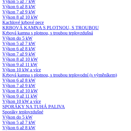
Výkon 5 až 7 kW
Výkon 6 až 8 kW
Výkon 7 až 9 kW
Výkon 8 až 10 kW
Kachlové krbové pece
KRBOVÁ KAMNA S PLOTNOU, S TROUBOU
Krbová kamna s plotnou, s troubou teplovzdušná
Výkon do 5 kW
Výkon 5 až 7 kW
Výkon 6 až 8 kW
Výkon 7 až 9 kW
Výkon 8 až 10 kW
Výkon 9 až 11 kW
Výkon 10 kW a více
Krbová kamna s plotnou, s troubou teplovodní (s výměníkem)
Výkon 6 až 8 kW
Výkon 7 až 9 kW
Výkon 8 až 10 kW
Výkon 9 až 11 kW
Výkon 10 kW a více
SPORÁKY NA TUHÁ PALIVA
Sporáky teplovzdušné
Výkon do 5 kW
Výkon 5 až 7 kW
Výkon 6 až 8 kW