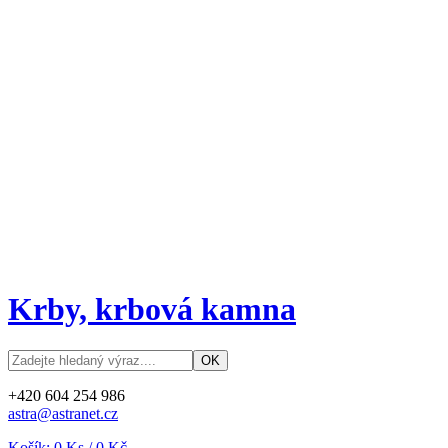
Krby, krbová kamna
+420 604 254 986
astra@astranet.cz
Košík:
0
Ks /
0 Kč