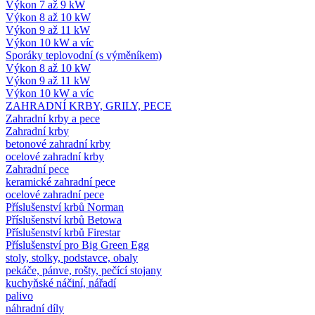
Výkon 7 až 9 kW
Výkon 8 až 10 kW
Výkon 9 až 11 kW
Výkon 10 kW a víc
Sporáky teplovodní (s výměníkem)
Výkon 8 až 10 kW
Výkon 9 až 11 kW
Výkon 10 kW a víc
ZAHRADNÍ KRBY, GRILY, PECE
Zahradní krby a pece
Zahradní krby
betonové zahradní krby
ocelové zahradní krby
Zahradní pece
keramické zahradní pece
ocelové zahradní pece
Příslušenství krbů Norman
Příslušenství krbů Betowa
Příslušenství krbů Firestar
Příslušenství pro Big Green Egg
stoly, stolky, podstavce, obaly
pekáče, pánve, rošty, pečící stojany
kuchyňské náčiní, nářadí
palivo
náhradní díly