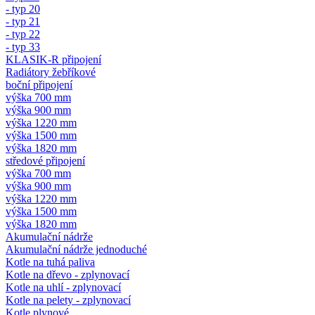
- typ 20
- typ 21
- typ 22
- typ 33
KLASIK-R připojení
Radiátory žebříkové
boční připojení
výška 700 mm
výška 900 mm
výška 1220 mm
výška 1500 mm
výška 1820 mm
středové připojení
výška 700 mm
výška 900 mm
výška 1220 mm
výška 1500 mm
výška 1820 mm
Akumulační nádrže
Akumulační nádrže jednoduché
Kotle na tuhá paliva
Kotle na dřevo - zplynovací
Kotle na uhlí - zplynovací
Kotle na pelety - zplynovací
Kotle plynové