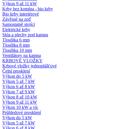
Výkon 9 až 11 kW
Krby bez komína - bio krby
Bio krby interiérové
Závěsné na zeď
Samostatně stojící
Elektrické krby
Skla a plechy pod kamna
Tlouštka 6 mm
Tlouštka 8 mm
Tlouštka 10 mm
Ventilátory na kamna
KRBOVÉ VLOŽKY
Krbové vložky jednoplášťové
Čelní prosklení
Výkon do 5 kW
Výkon 5 až 7 kW
Výkon 6 až 8 kW
Výkon 7 až 9 kW
Výkon 8 až 10 kW
Výkon 9 až 11 kW
Výkon 10 kW a víc
Průhledové prosklení
Výkon do 5 kW
Výkon 5 až 7 kW
Výkon 6 až 8 kW