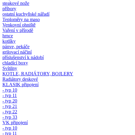
steakové nože
příbory
ostatní kuchyňské nářadí
Teploměry na maso
Venkovní ohniště
Vaření v přírodě
hrnce
kotlíky
pánve, pekáče
grilovací náčiní
příslušenství k nádobí
chladící boxy
Svítilny
KOTLE, RADIÁTORY, BOJLERY
Radiátory deskové
KLASIK připojení
- typ 10
- typ 11
- typ 20
- typ 21
- typ 22
- typ 33
VK připojení
- typ 10
- typ 11