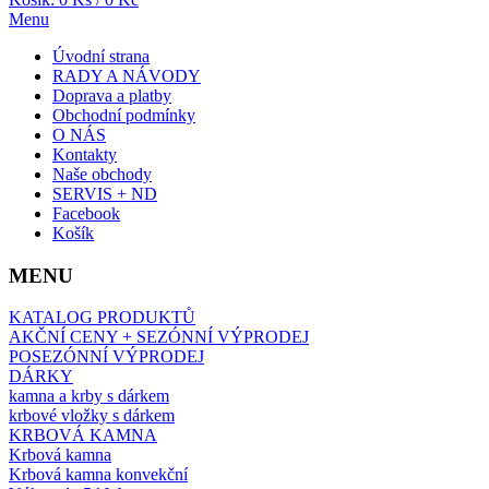
Menu
Úvodní strana
RADY A NÁVODY
Doprava a platby
Obchodní podmínky
O NÁS
Kontakty
Naše obchody
SERVIS + ND
Facebook
Košík
MENU
KATALOG PRODUKTŮ
AKČNÍ CENY + SEZÓNNÍ VÝPRODEJ
POSEZÓNNÍ VÝPRODEJ
DÁRKY
kamna a krby s dárkem
krbové vložky s dárkem
KRBOVÁ KAMNA
Krbová kamna
Krbová kamna konvekční