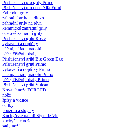
Příslušenství pro grily Primo
Příslušenství pro pece Alfa Forni
Zahradní grily
zahradní grily na dřevo
zahradní grily na plyn
keramické zahradní grily
ocelové zahradní grily
Příslušenství grilů Rösle
vybavení a doplňky
náčiní, nářadí, nádobí
péče, čištění, obaly
Příslušenství grilů Big Green Egg
Příslušenství grilů Primo
vybavení a doplňky Primo
náčiní, nářadí, nádobí Primo
péče, čištění, obaly Primo
Příslušenství grilů Vulcanus
Kované nože FORGED
nože
špízy a vidlice
ocilky
pouzdra a stojany
Kuchyňské nářadí Style de Vie
kuchyňské nože
sady nožů