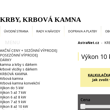
KRBY, KRBOVÁ KAMNA
ÚVODNÍ STRANA
RADY A NÁVODY
DOPRAVA A PLATBY
OB
MENU
AstraNet.cz
-
KR
AKČNÍ CENY + SEZÓNNÍ VÝPRODEJ
Výkon 10 
POSEZÓNNÍ VÝPRODEJ
DÁRKY
kamna a krby s dárkem
krbové vložky s dárkem
KRBOVÁ KAMNA
KALKULAČK
Krbová kamna
Jak zvoli
Krbová kamna konvekční
Výkon do 5 kW
Výkon 5 až 7 kW
Výkon 6 až 8 kW
Cena
Výkon 7 až 9 kW
Výkon 8 až 10 kW