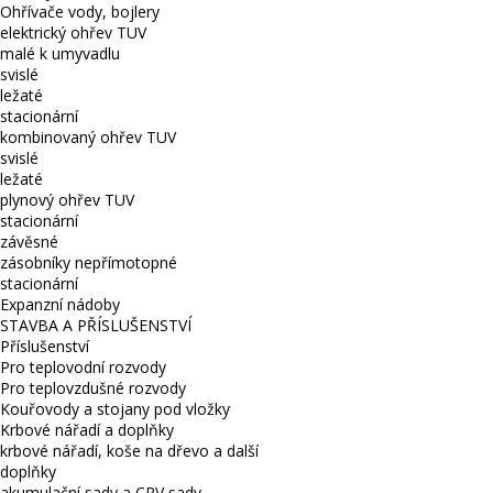
Ohřívače vody, bojlery
elektrický ohřev TUV
malé k umyvadlu
svislé
ležaté
stacionární
kombinovaný ohřev TUV
svislé
ležaté
plynový ohřev TUV
stacionární
závěsné
zásobníky nepřímotopné
stacionární
Expanzní nádoby
STAVBA A PŘÍSLUŠENSTVÍ
Příslušenství
Pro teplovodní rozvody
Pro teplovzdušné rozvody
Kouřovody a stojany pod vložky
Krbové nářadí a doplňky
krbové nářadí, koše na dřevo a další
doplňky
akumulační sady a CPV sady