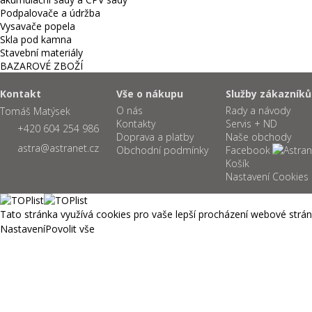
Podpalovače a údržba
Vysavače popela
Skla pod kamna
Stavební materiály
BAZAROVÉ ZBOŽÍ
Kontakt
Vše o nákupu
Služby zákazník
O nás
Rady a návody
Tomáš Matýsek
Kontakty
Servis + ND
+420 604 254 986
Doprava a platby
Naše obchody
astra@astranet.cz
Obchodní podmínky
Facebook
Košík
Nastavení Cookies
Tato stránka využívá cookies pro vaše lepší procházení webové stránk
Nastavení
Povolit vše