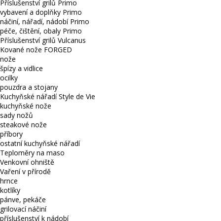
Příslušenství grilů Primo
vybavení a doplňky Primo
náčiní, nářadí, nádobí Primo
péče, čištění, obaly Primo
Příslušenství grilů Vulcanus
Kované nože FORGED
nože
špízy a vidlice
ocilky
pouzdra a stojany
Kuchyňské nářadí Style de Vie
kuchyňské nože
sady nožů
steakové nože
příbory
ostatní kuchyňské nářadí
Teploměry na maso
Venkovní ohniště
Vaření v přírodě
hrnce
kotlíky
pánve, pekáče
grilovací náčiní
příslušenství k nádobí