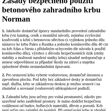
Zásady bezpečného použití
betonového zahradního krbu
Norman
1.
Jakékoliv dodatečné úpravy standardního provedení zahradního
krbu (viz katalog, ceník a montážní návod), zejména zvyšování
kouřovodů u krbů s betonovou střechou (s vyjímkou jednoho dílu
nástavce ke krbu Paleo a Rustika a jednoho komínového dílu 40 cm
na krb Atlas a Siesta s příslušným uchycením dle návodu k použití
komínového dílu), výrobce z důvodu bezpečnostních rizik (ztráty
stability a možnosti narušení statiky krbu) zásadně nedoporučuje a
nenese odpovědnost za případné škody na zdraví a majetku
způsobené těmito nestandardními úpravami.
2.
Pro sestavení krbu vyberte vodorovnou, dostatečně únosnou a
zpevněnou plochu. Pod krby bez základové desky je dostatečná
např. dlažba, krby se základovou deskou je možno sestavit i na
zhutněné a srovnané (vodorovné) stěrkopískové podloží.
3.
Zahradní krby jsou určeny pro volná prostranství, nikoliv pro
uzavřené nebo zastřešené prostory. Je nutno dodržet bezpečnou
vzdálenost od budov, hořlavých materiálů, dřevin a porostů. Krb
není určen pro zaústění do komínů. Při umisťování krbu je vhodné