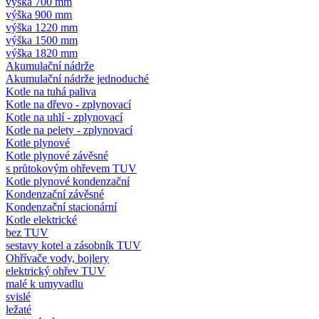
výška 700 mm
výška 900 mm
výška 1220 mm
výška 1500 mm
výška 1820 mm
Akumulační nádrže
Akumulační nádrže jednoduché
Kotle na tuhá paliva
Kotle na dřevo - zplynovací
Kotle na uhlí - zplynovací
Kotle na pelety - zplynovací
Kotle plynové
Kotle plynové závěsné
s průtokovým ohřevem TUV
Kotle plynové kondenzační
Kondenzační závěsné
Kondenzační stacionární
Kotle elektrické
bez TUV
sestavy kotel a zásobník TUV
Ohřívače vody, bojlery
elektrický ohřev TUV
malé k umyvadlu
svislé
ležaté