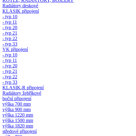
KOTLE, RADIÁTORY, BOJLERY
Radiátory deskové
KLASIK připojení
- typ 10
- typ 11
- typ 20
- typ 21
- typ 22
- typ 33
VK připojení
- typ 10
- typ 11
- typ 20
- typ 21
- typ 22
- typ 33
KLASIK-R připojení
Radiátory žebříkové
boční připojení
výška 700 mm
výška 900 mm
výška 1220 mm
výška 1500 mm
výška 1820 mm
středové připojení