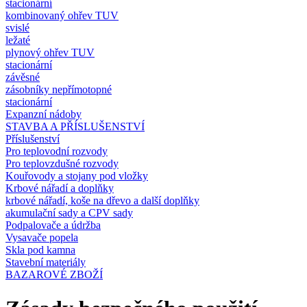
stacionární
kombinovaný ohřev TUV
svislé
ležaté
plynový ohřev TUV
stacionární
závěsné
zásobníky nepřímotopné
stacionární
Expanzní nádoby
STAVBA A PŘÍSLUŠENSTVÍ
Příslušenství
Pro teplovodní rozvody
Pro teplovzdušné rozvody
Kouřovody a stojany pod vložky
Krbové nářadí a doplňky
krbové nářadí, koše na dřevo a další doplňky
akumulační sady a CPV sady
Podpalovače a údržba
Vysavače popela
Skla pod kamna
Stavební materiály
BAZAROVÉ ZBOŽÍ