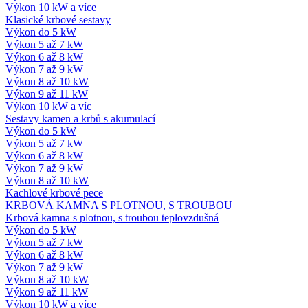
Výkon 10 kW a více
Klasické krbové sestavy
Výkon do 5 kW
Výkon 5 až 7 kW
Výkon 6 až 8 kW
Výkon 7 až 9 kW
Výkon 8 až 10 kW
Výkon 9 až 11 kW
Výkon 10 kW a víc
Sestavy kamen a krbů s akumulací
Výkon do 5 kW
Výkon 5 až 7 kW
Výkon 6 až 8 kW
Výkon 7 až 9 kW
Výkon 8 až 10 kW
Kachlové krbové pece
KRBOVÁ KAMNA S PLOTNOU, S TROUBOU
Krbová kamna s plotnou, s troubou teplovzdušná
Výkon do 5 kW
Výkon 5 až 7 kW
Výkon 6 až 8 kW
Výkon 7 až 9 kW
Výkon 8 až 10 kW
Výkon 9 až 11 kW
Výkon 10 kW a více