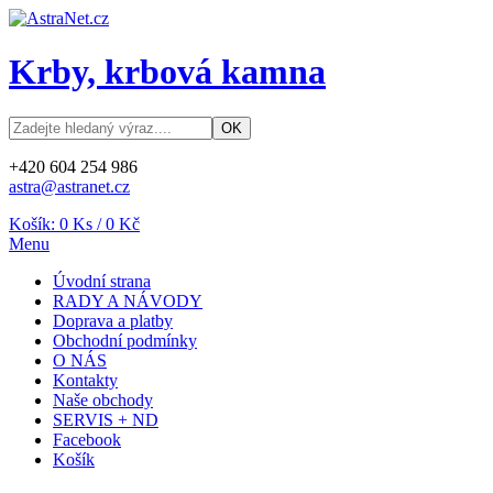
Krby, krbová kamna
+420 604 254 986
astra@astranet.cz
Košík:
0
Ks /
0 Kč
Menu
Úvodní strana
RADY A NÁVODY
Doprava a platby
Obchodní podmínky
O NÁS
Kontakty
Naše obchody
SERVIS + ND
Facebook
Košík