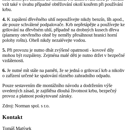
vzít také v úvahu případné obtěžování okolí kouřem při používání
krbu.
4.
K zapálení dřevěného uhlí nepoužívejte nikdy benzín, líh apod.,
ale pouze schválené podpalovače. Krb nepřetápějte a používejte ke
grilování na dřevěném uhlí, případně na drobných kusech dřeva
(plameny otevřeného ohně by neměly přesáhnout hranici horní
polohy roštu). Oheň nikdy nezalévejte vodou.
5.
Při provozu je nutno dbát zvýšené opatrnosti - kovové díly
mohou být rozpáleny. Zejména malé děti je nutno držet v bezpečné
vzdálenosti.
6.
Je nutné mít stále na paměti, že se jedná o grilovací krb a nikoliv
o zařízení určené ke spalování různého zahradního odpadu.
Pouze sestavením dle montážního návodu a dodržením výše
uvedených zásad, je zajištěna dlouhá životnost krbu, bezpečný
provoz a platnost poskytované záruky.
Zdroj: Norman spol. s r.o.
Kontakt
Tomáš Matýsek