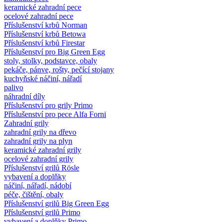
keramické zahradní pece
ocelové zahradní pece
Příslušenství krbů Norman
Příslušenství krbů Betowa
Příslušenství krbů Firestar
Příslušenství pro Big Green Egg
stoly, stolky, podstavce, obaly
pekáče, pánve, rošty, pečící stojany
kuchyňské náčiní, nářadí
palivo
náhradní díly
Příslušenství pro grily Primo
Příslušenství pro pece Alfa Forni
Zahradní grily
zahradní grily na dřevo
zahradní grily na plyn
keramické zahradní grily
ocelové zahradní grily
Příslušenství grilů Rösle
vybavení a doplňky
náčiní, nářadí, nádobí
péče, čištění, obaly
Příslušenství grilů Big Green Egg
Příslušenství grilů Primo
vybavení a doplňky Primo