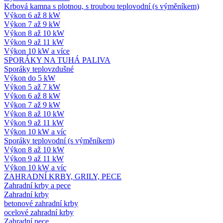
Krbová kamna s plotnou, s troubou teplovodní (s výměníkem)
Výkon 6 až 8 kW
Výkon 7 až 9 kW
Výkon 8 až 10 kW
Výkon 9 až 11 kW
Výkon 10 kW a více
SPORÁKY NA TUHÁ PALIVA
Sporáky teplovzdušné
Výkon do 5 kW
Výkon 5 až 7 kW
Výkon 6 až 8 kW
Výkon 7 až 9 kW
Výkon 8 až 10 kW
Výkon 9 až 11 kW
Výkon 10 kW a víc
Sporáky teplovodní (s výměníkem)
Výkon 8 až 10 kW
Výkon 9 až 11 kW
Výkon 10 kW a víc
ZAHRADNÍ KRBY, GRILY, PECE
Zahradní krby a pece
Zahradní krby
betonové zahradní krby
ocelové zahradní krby
Zahradní pece