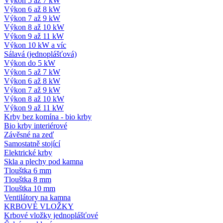
Výkon 5 až 7 kW
Výkon 6 až 8 kW
Výkon 7 až 9 kW
Výkon 8 až 10 kW
Výkon 9 až 11 kW
Výkon 10 kW a víc
Sálavá (jednoplášťová)
Výkon do 5 kW
Výkon 5 až 7 kW
Výkon 6 až 8 kW
Výkon 7 až 9 kW
Výkon 8 až 10 kW
Výkon 9 až 11 kW
Krby bez komína - bio krby
Bio krby interiérové
Závěsné na zeď
Samostatně stojící
Elektrické krby
Skla a plechy pod kamna
Tlouštka 6 mm
Tlouštka 8 mm
Tlouštka 10 mm
Ventilátory na kamna
KRBOVÉ VLOŽKY
Krbové vložky jednoplášťové