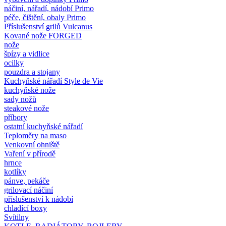
náčiní, nářadí, nádobí Primo
péče, čištění, obaly Primo
Příslušenství grilů Vulcanus
Kované nože FORGED
nože
špízy a vidlice
ocilky
pouzdra a stojany
Kuchyňské nářadí Style de Vie
kuchyňské nože
sady nožů
steakové nože
příbory
ostatní kuchyňské nářadí
Teploměry na maso
Venkovní ohniště
Vaření v přírodě
hrnce
kotlíky
pánve, pekáče
grilovací náčiní
příslušenství k nádobí
chladící boxy
Svítilny