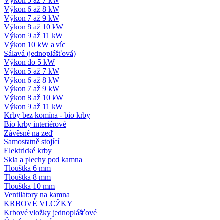
Výkon 5 až 7 kW
Výkon 6 až 8 kW
Výkon 7 až 9 kW
Výkon 8 až 10 kW
Výkon 9 až 11 kW
Výkon 10 kW a víc
Sálavá (jednoplášťová)
Výkon do 5 kW
Výkon 5 až 7 kW
Výkon 6 až 8 kW
Výkon 7 až 9 kW
Výkon 8 až 10 kW
Výkon 9 až 11 kW
Krby bez komína - bio krby
Bio krby interiérové
Závěsné na zeď
Samostatně stojící
Elektrické krby
Skla a plechy pod kamna
Tlouštka 6 mm
Tlouštka 8 mm
Tlouštka 10 mm
Ventilátory na kamna
KRBOVÉ VLOŽKY
Krbové vložky jednoplášťové