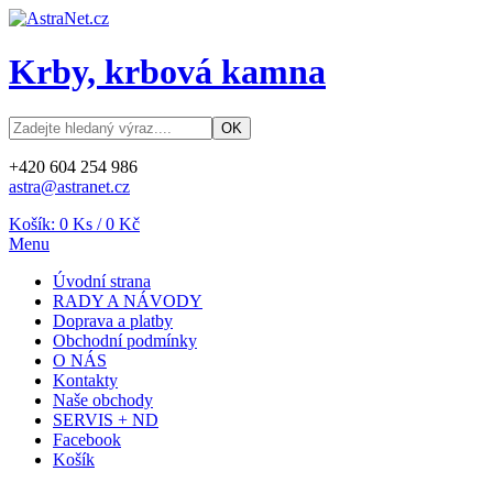
Krby, krbová kamna
+420 604 254 986
astra@astranet.cz
Košík:
0
Ks /
0 Kč
Menu
Úvodní strana
RADY A NÁVODY
Doprava a platby
Obchodní podmínky
O NÁS
Kontakty
Naše obchody
SERVIS + ND
Facebook
Košík