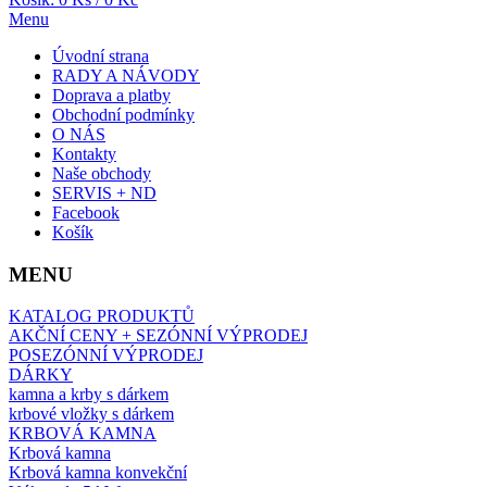
Menu
Úvodní strana
RADY A NÁVODY
Doprava a platby
Obchodní podmínky
O NÁS
Kontakty
Naše obchody
SERVIS + ND
Facebook
Košík
MENU
KATALOG PRODUKTŮ
AKČNÍ CENY + SEZÓNNÍ VÝPRODEJ
POSEZÓNNÍ VÝPRODEJ
DÁRKY
kamna a krby s dárkem
krbové vložky s dárkem
KRBOVÁ KAMNA
Krbová kamna
Krbová kamna konvekční