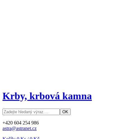
Krby, krbová kamna
+420 604 254 986
astra@astranet.cz
Košík:
0
Ks /
0 Kč