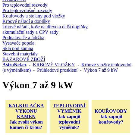
Pro teplovodní rozvody
Pro teplovzdušné rozvody
Kouřovody a stojany pod vložky
Krbové nářadí a doplňky
krbové nářadí, koše na dřevo a další doplňky
akumulační sady a CPV sady
Podpalovače a údržba
Vysavače popela
Skla pod kamna
Stavební materiály
BAZAROVÉ ZBOŽÍ
AstraNet.cz
-
KRBOVÉ VLOŽKY
-
Krbové vložky teplovodní
(s výměníkem)
-
Průhledové prosklení
-
Výkon 7 až 9 kW
Výkon 7 až 9 kW
KALKULAČKA
TEPLOVODNÍ
VÝKONU
VÝMĚNÍK
KOUŘOVODY
KAMEN
Jak zapojit
Jak zapojit
Jak zvolit výkon
teplovodní
kouřovody?
kamen či krbu?
výměník?