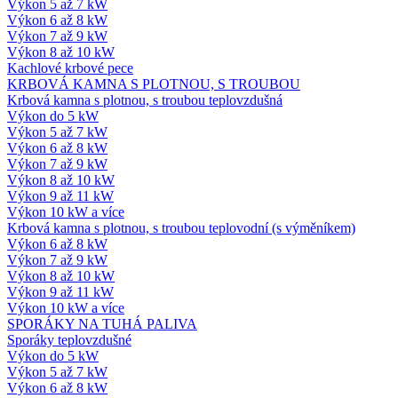
Výkon 5 až 7 kW
Výkon 6 až 8 kW
Výkon 7 až 9 kW
Výkon 8 až 10 kW
Kachlové krbové pece
KRBOVÁ KAMNA S PLOTNOU, S TROUBOU
Krbová kamna s plotnou, s troubou teplovzdušná
Výkon do 5 kW
Výkon 5 až 7 kW
Výkon 6 až 8 kW
Výkon 7 až 9 kW
Výkon 8 až 10 kW
Výkon 9 až 11 kW
Výkon 10 kW a více
Krbová kamna s plotnou, s troubou teplovodní (s výměníkem)
Výkon 6 až 8 kW
Výkon 7 až 9 kW
Výkon 8 až 10 kW
Výkon 9 až 11 kW
Výkon 10 kW a více
SPORÁKY NA TUHÁ PALIVA
Sporáky teplovzdušné
Výkon do 5 kW
Výkon 5 až 7 kW
Výkon 6 až 8 kW