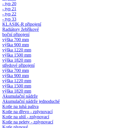
- typ 20
- typ 21
- typ 22
- typ 33
KLASIK-R připojení
Radiátory žebříkové
boční připojení
výška 700 mm
výška 900 mm
výška 1220 mm
výška 1500 mm
výška 1820 mm
středové připojení
výška 700 mm
výška 900 mm
výška 1220 mm
výška 1500 mm
výška 1820 mm
Akumulační nádrže
Akumulační nádrže jednoduché
Kotle na tuhá paliva
Kotle na dřevo - zplynovací
Kotle na uhlí - zplynovací
Kotle na pelety - zplynovací
Kotle plynové