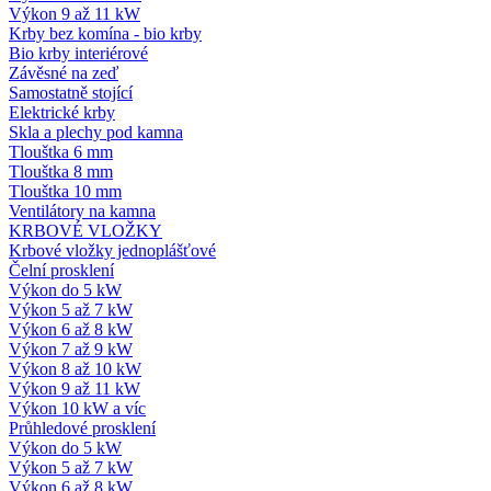
Výkon 9 až 11 kW
Krby bez komína - bio krby
Bio krby interiérové
Závěsné na zeď
Samostatně stojící
Elektrické krby
Skla a plechy pod kamna
Tlouštka 6 mm
Tlouštka 8 mm
Tlouštka 10 mm
Ventilátory na kamna
KRBOVÉ VLOŽKY
Krbové vložky jednoplášťové
Čelní prosklení
Výkon do 5 kW
Výkon 5 až 7 kW
Výkon 6 až 8 kW
Výkon 7 až 9 kW
Výkon 8 až 10 kW
Výkon 9 až 11 kW
Výkon 10 kW a víc
Průhledové prosklení
Výkon do 5 kW
Výkon 5 až 7 kW
Výkon 6 až 8 kW