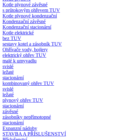
Kotle plynové závěsné
s průtokovým ohřevem TUV
Kotle plynové kondenzační
Kondenzační závěsné
Kondenzační stacionární
Kotle elektrické
bez TUV
sestavy kotel a zásobník TUV
Ohřívače vody, bojlery
elektrický ohřev TUV
malé k umyvadlu
svislé
ležaté
stacionární
kombinovaný ohřev TUV
svislé
ležaté
plynový ohřev TUV
stacionární
závěsné
zásobníky nepřímotopné
stacionární
Expanzní nádoby
STAVBA A PŘÍSLUŠENSTVÍ
Příslušenství