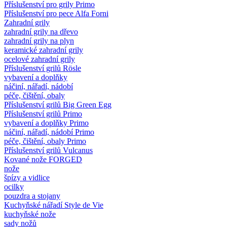
Příslušenství pro grily Primo
Příslušenství pro pece Alfa Forni
Zahradní grily
zahradní grily na dřevo
zahradní grily na plyn
keramické zahradní grily
ocelové zahradní grily
Příslušenství grilů Rösle
vybavení a doplňky
náčiní, nářadí, nádobí
péče, čištění, obaly
Příslušenství grilů Big Green Egg
Příslušenství grilů Primo
vybavení a doplňky Primo
náčiní, nářadí, nádobí Primo
péče, čištění, obaly Primo
Příslušenství grilů Vulcanus
Kované nože FORGED
nože
špízy a vidlice
ocilky
pouzdra a stojany
Kuchyňské nářadí Style de Vie
kuchyňské nože
sady nožů