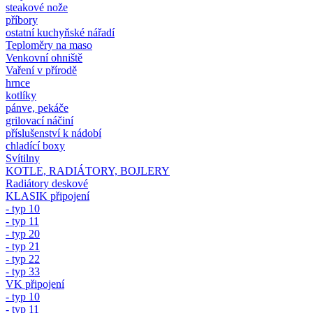
steakové nože
příbory
ostatní kuchyňské nářadí
Teploměry na maso
Venkovní ohniště
Vaření v přírodě
hrnce
kotlíky
pánve, pekáče
grilovací náčiní
příslušenství k nádobí
chladící boxy
Svítilny
KOTLE, RADIÁTORY, BOJLERY
Radiátory deskové
KLASIK připojení
- typ 10
- typ 11
- typ 20
- typ 21
- typ 22
- typ 33
VK připojení
- typ 10
- typ 11