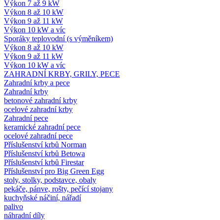
Výkon 7 až 9 kW
Výkon 8 až 10 kW
Výkon 9 až 11 kW
Výkon 10 kW a víc
Sporáky teplovodní (s výměníkem)
Výkon 8 až 10 kW
Výkon 9 až 11 kW
Výkon 10 kW a víc
ZAHRADNÍ KRBY, GRILY, PECE
Zahradní krby a pece
Zahradní krby
betonové zahradní krby
ocelové zahradní krby
Zahradní pece
keramické zahradní pece
ocelové zahradní pece
Příslušenství krbů Norman
Příslušenství krbů Betowa
Příslušenství krbů Firestar
Příslušenství pro Big Green Egg
stoly, stolky, podstavce, obaly
pekáče, pánve, rošty, pečící stojany
kuchyňské náčiní, nářadí
palivo
náhradní díly